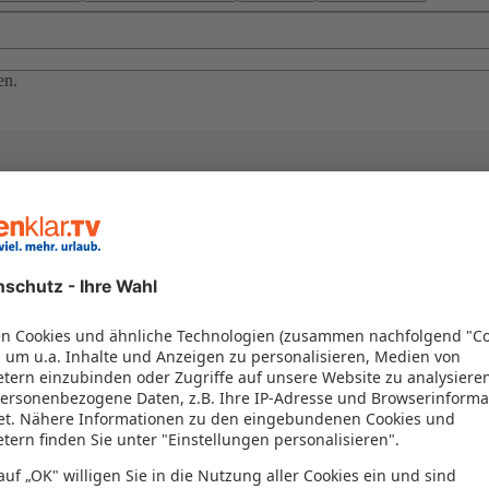
en.
el in einem Paket kombiniert werden – das spart Zeit und Geld. Nutzen 
en!