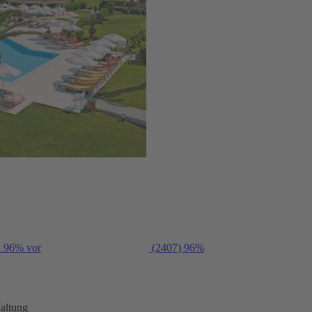
n 96% vor
(2407)
96%
altung