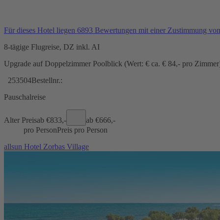
Für dieses Hotel liegen 6893 Bewertungen mit einer Zustimmung vo
8-tägige Flugreise, DZ inkl. AI
Upgrade auf Doppelzimmer Poolblick (Wert: € ca. € 84,- pro Zimmer) 
253504
Bestellnr.:
Pauschalreise
Alter Preis
ab €
833,-
ab €
666,-
pro Person
Preis pro Person
allsun Hotel Zorbas Village