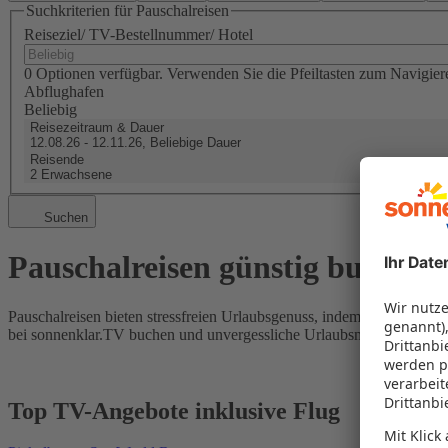
Suchkriterien für Pauschalreisen
Reiseziel/ TV-Bestellnummer/ Hotel
0 Optionen verfügbar. Verwenden Sie die Pfeiltasten zum Navigier
Abflughafen
Beliebig
Reisezeitraum & Dauer
12.08.26 - 12.11.26, Beliebige Dauer
Reisende
2 Erwachsene
Suchen
Pauschalreisen günstig buchen
Pauschalreisen bieten stressfreien Urlaubsgenuss, indem Flug und Hot
bei sonnenklar.TV buchen und unvergessliche Urlaubsmomente erleb
Top TV-Angebote inklusive Flug