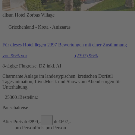
allsun Hotel Zorbas Village
Griechenland - Kreta - Anissaras
Für dieses Hotel liegen 2397 Bewertungen mit einer Zustimmung
von 96% vor
(2397)
96%
8-tägige Flugreise, DZ inkl. AI
Charmante Anlage im landestypischen, kretischen Dorfstil
Tagesanimation, Live-Musik und Shows am Abend sorgen für
Unterhaltung
253001
Bestellnr.:
Pauschalreise
Alter Preis
ab €
899,-
ab €
697,-
pro Person
Preis pro Person