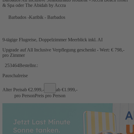
& Spa oder The Abidah by Accra
Barbados -Karibik - Barbados
9-tägige Flugreise, Doppelzimmer Meerblick inkl. AI
Upgrade auf All Inclusive Verpflegung geschenkt - Wert: € 798,-
pro Zimmer
253464
Bestellnr.:
Pauschalreise
Alter Preis
ab €
2.999,-
ab €
1.999,-
pro Person
Preis pro Person