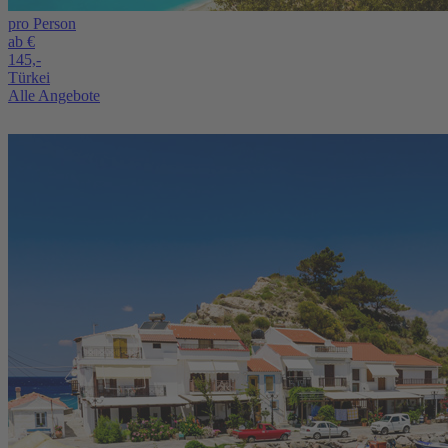
pro Person
ab €
145,-
Türkei
Alle Angebote