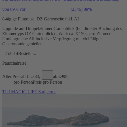
von 89% vor
(2346)
89%
8-tägige Flugreise, DZ Gartenseite inkl. AI
Upgrade auf Doppelzimmer Gartenblick (bei direkter Buchung des
Zimmertyps DZ Gartenblick) - Wert: ca. € 150,- pro Zimmer
Umfangreiche All Inclusive Verpflegung mit vielfältiger
Gastronomie genießen
253514
Bestellnr.:
Pauschalreise
Alter Preis
ab €
1.333,-
ab €
999,-
pro Person
Preis pro Person
TUI MAGIC LIFE Sarigerme