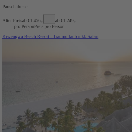
Pauschalreise
Alter Preis
ab €
1.456,-
ab €
1.249,-
pro Person
Preis pro Person
Kiwengwa Beach Resort - Traumurlaub inkl. Safari