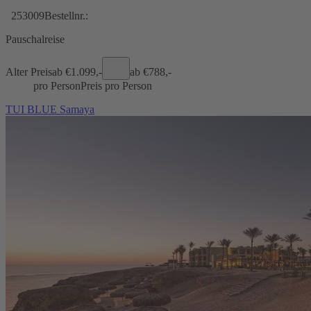
253009
Bestellnr.:
Pauschalreise
Alter Preis
ab €
1.099,-
ab €
788,-
pro Person
Preis pro Person
TUI BLUE Samaya