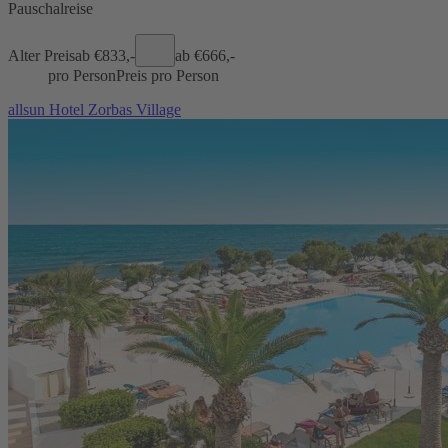
Pauschalreise
Alter Preis
ab €
833,-
ab €
666,-
pro Person
Preis pro Person
allsun Hotel Zorbas Village