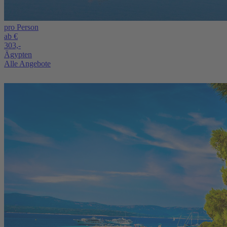
pro Person
ab €
303,-
Ägypten
Alle Angebote