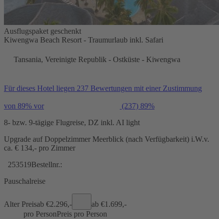
Ausflugspaket geschenkt
Kiwengwa Beach Resort - Traumurlaub inkl. Safari
Tansania, Vereinigte Republik - Ostküste - Kiwengwa
Für dieses Hotel liegen 237 Bewertungen mit einer Zustimmung
von 89% vor
(237)
89%
8- bzw. 9-tägige Flugreise, DZ inkl. AI light
Upgrade auf Doppelzimmer Meerblick (nach Verfügbarkeit) i.W.v.
ca. € 134,- pro Zimmer
253519
Bestellnr.:
Pauschalreise
Alter Preis
ab €
2.296,-
ab €
1.699,-
pro Person
Preis pro Person