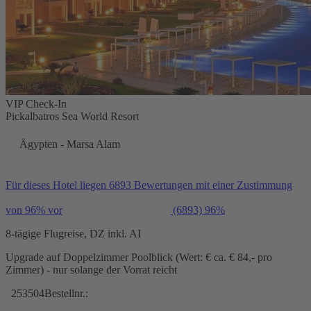
VIP Check-In
Pickalbatros Sea World Resort
Ägypten - Marsa Alam
Für dieses Hotel liegen 6893 Bewertungen mit einer Zustimmung
von 96% vor
(6893)
96%
8-tägige Flugreise, DZ inkl. AI
Upgrade auf Doppelzimmer Poolblick (Wert: € ca. € 84,- pro
Zimmer) - nur solange der Vorrat reicht
253504
Bestellnr.: