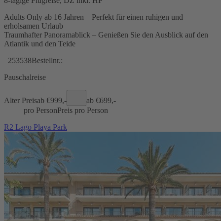
8-tägige Flugreise, DZ inkl. HP
Adults Only ab 16 Jahren – Perfekt für einen ruhigen und
erholsamen Urlaub
Traumhafter Panoramablick – Genießen Sie den Ausblick auf den
Atlantik und den Teide
253538
Bestellnr.:
Pauschalreise
Alter Preis
ab €
999,-
ab €
699,-
pro Person
Preis pro Person
R2 Lago Playa Park