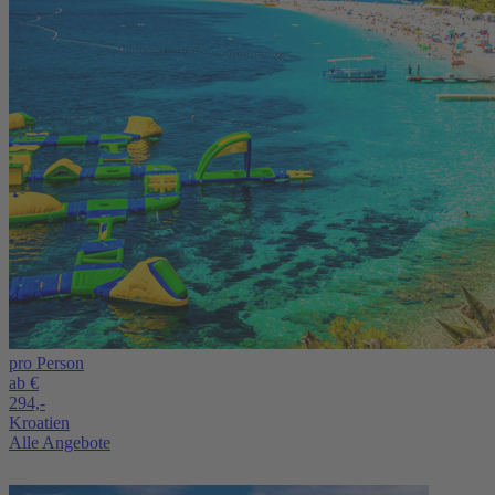
pro Person
ab €
294,-
Kroatien
Alle Angebote