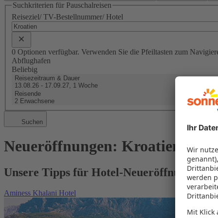
Suchkriterien für Pauschalreisen
Reiseziel/ TV-Bestellnummer/ Hotel
0 Optionen verfügbar. Verwenden Sie die Pfeiltasten zum Navigier
Abflughafen
Beliebig
Reisezeitraum & Dauer
13.08.26 - 17.09.27, 1 Woche
Reisende
2 Erwachsene
Suchen
Neueröffnungen: Kroatien & M
Unsere Tipps für Hotel-Neueröffnungen in
Aminess Khalani Hotel