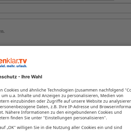
en.
ontenegro 2026
 Kroatien