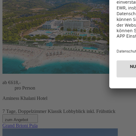
Aminess 
ab €
618,-
pro Person
Aminess Khalani Hotel
7 Tage, Doppelzimmer Klassik Lobbyblick inkl. Frühstück
zum Angebot
Grand Brioni Pula