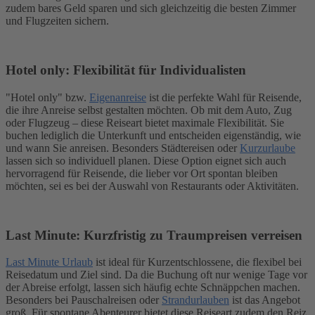
zudem bares Geld sparen und sich gleichzeitig die besten Zimmer
und Flugzeiten sichern.
Hotel only: Flexibilität für Individualisten
"Hotel only" bzw.
Eigenanreise
ist die perfekte Wahl für Reisende,
die ihre Anreise selbst gestalten möchten. Ob mit dem Auto, Zug
oder Flugzeug – diese Reiseart bietet maximale Flexibilität. Sie
buchen lediglich die Unterkunft und entscheiden eigenständig, wie
und wann Sie anreisen. Besonders Städtereisen oder
Kurzurlaube
lassen sich so individuell planen. Diese Option eignet sich auch
hervorragend für Reisende, die lieber vor Ort spontan bleiben
möchten, sei es bei der Auswahl von Restaurants oder Aktivitäten.
Last Minute: Kurzfristig zu Traumpreisen verreisen
Last Minute Urlaub
ist ideal für Kurzentschlossene, die flexibel bei
Reisedatum und Ziel sind. Da die Buchung oft nur wenige Tage vor
der Abreise erfolgt, lassen sich häufig echte Schnäppchen machen.
Besonders bei Pauschalreisen oder
Strandurlauben
ist das Angebot
groß. Für spontane Abenteurer bietet diese Reiseart zudem den Reiz