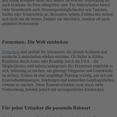
den Alltag komplett hinter sich lassen, da sowohl Verpflegung als
auch Getränke im Preis inbegriffen sind. Für Aktivurlauber bieten
viele Strandhotels auch Wassersportmöglichkeiten wie Tauchen,
Surfen oder Schnorcheln an. Besonders beliebt: Frühbucher sichern
sich nicht nur die besten Zimmer mit Meerblick, sondern oft auch
attraktive Preisvorteile.
Fernreisen: Die Welt entdecken
Fernreisen
sind perfekt für Abenteurer, die fremde Kulturen und
exotische Landschaften erleben möchten. Ob Safari in Afrika,
Rundreise durch Asien oder Roadtrip durch die USA – die
Möglichkeiten sind nahezu unbegrenzt. Bei Fernreisen empfiehlt es
sich, frühzeitig zu buchen, um günstige Flugpreise und Unterkünfte
zu sichern. Zudem ist eine sorgfältige Planung wichtig, um sich mit
Einreisebestimmungen, Impfungen und kulturellen Gepflogenheiten
vertraut zu machen. Diese Reiseart erfordert zwar etwas mehr
Vorbereitung, belohnt jedoch mit unvergesslichen Eindrücken.
Für jeden Urlauber die passende Reiseart