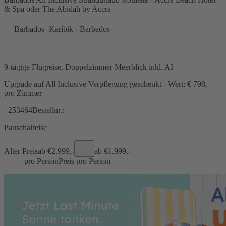
& Spa oder The Abidah by Accra
Barbados -Karibik - Barbados
9-tägige Flugreise, Doppelzimmer Meerblick inkl. AI
Upgrade auf All Inclusive Verpflegung geschenkt - Wert: € 798,-
pro Zimmer
253464
Bestellnr.:
Pauschalreise
Alter Preis
ab €
2.999,-
ab €
1.999,-
pro Person
Preis pro Person