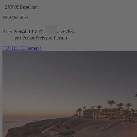
253009
Bestellnr.:
Pauschalreise
Alter Preis
ab €
1.099,-
ab €
788,-
pro Person
Preis pro Person
TUI BLUE Samaya