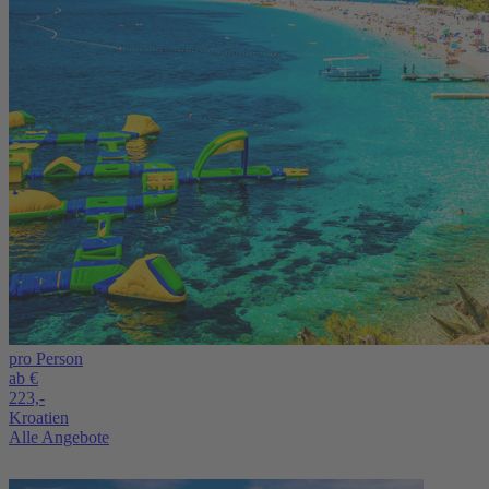
pro Person
ab €
223,-
Kroatien
Alle Angebote