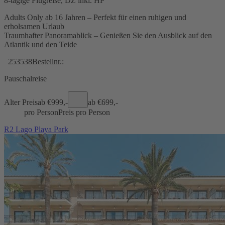
8-tägige Flugreise, DZ inkl. HP
Adults Only ab 16 Jahren – Perfekt für einen ruhigen und
erholsamen Urlaub
Traumhafter Panoramablick – Genießen Sie den Ausblick auf den
Atlantik und den Teide
253538
Bestellnr.:
Pauschalreise
Alter Preis
ab €
999,-
ab €
699,-
pro Person
Preis pro Person
R2 Lago Playa Park