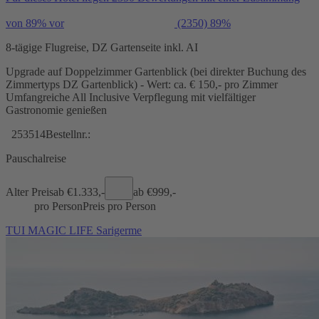
von 89% vor
(2350)
89%
8-tägige Flugreise, DZ Gartenseite inkl. AI
Upgrade auf Doppelzimmer Gartenblick (bei direkter Buchung des
Zimmertyps DZ Gartenblick) - Wert: ca. € 150,- pro Zimmer
Umfangreiche All Inclusive Verpflegung mit vielfältiger
Gastronomie genießen
253514
Bestellnr.:
Pauschalreise
Alter Preis
ab €
1.333,-
ab €
999,-
pro Person
Preis pro Person
TUI MAGIC LIFE Sarigerme