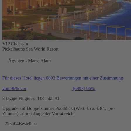
VIP Check-In
Pickalbatros Sea World Resort
Ägypten - Marsa Alam
Für dieses Hotel liegen 6893 Bewertungen mit einer Zustimmung
von 96% vor
(6893)
96%
8-tägige Flugreise, DZ inkl. AI
Upgrade auf Doppelzimmer Poolblick (Wert: € ca. € 84,- pro
Zimmer) - nur solange der Vorrat reicht
253504
Bestellnr.: