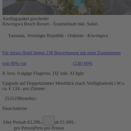
Ausflugspaket geschenkt
Kiwengwa Beach Resort - Traumurlaub inkl. Safari
Tansania, Vereinigte Republik - Ostküste - Kiwengwa
Für dieses Hotel liegen 238 Bewertungen mit einer Zustimmung
von 89% vor
(238)
89%
8- bzw. 9-tägige Flugreise, DZ inkl. AI light
Upgrade auf Doppelzimmer Meerblick (nach Verfügbarkeit) i.W.v.
ca. € 134,- pro Zimmer
253519
Bestellnr.:
Pauschalreise
Alter Preis
ab €
2.296,-
ab €
1.699,-
pro Person
Preis pro Person