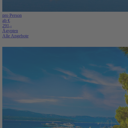
pro Person
ab €
291,-
Ägypten
Alle Angebote