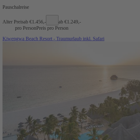
Pauschalreise
Alter Preis
ab €
1.456,-
ab €
1.249,-
pro Person
Preis pro Person
Kiwengwa Beach Resort - Traumurlaub inkl. Safari