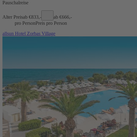
Pauschalreise
Alter Preis
ab €
833,-
ab €
666,-
pro Person
Preis pro Person
allsun Hotel Zorbas Village