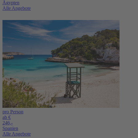
Ägypten
Alle Angebote
pro Person
ab €
246,-
Spanien
Alle Angebote