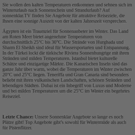
Sie wollen den kalten Temperaturen entkommen und sehnen sich im
Winterurlaub nach Sonnenschein und Strandurlaub? Auf
sonnenklar.TV finden Sie Angebote für attraktive Reiseziele, die
Ihnen eine sonnige Auszeit von der kalten Jahreszeit versprechen.
Ägypten ist ein Traumziel für Sonnenanbeter im Winter. Das Land
am Roten Meer bietet angenehme Temperaturen von
durchschnittlich 25°C bis 30°C. Die Strände von Hurghada und
Sharm El Sheikh sind ideal für Wassersportarten und Entspannung.
In der Türkei lockt die türkische Riviera Sonnenhungrige mit ihren
Stränden und milden Temperaturen. Istanbul bietet kulturelle
Schätze und einzigartige Märkte. Die Kanarischen Inseln sind das
ganze Jahr über warm, wobei die Temperaturen im Winter zwischen
20°C und 25°C liegen. Teneriffa und Gran Canaria sind besonders
beliebt mit ihren vulkanischen Landschaften, schönen Stränden und
lebendigen Städten. Dubai ist ein Inbegriff von Luxus und Moderne
und bei milden Temperaturen um die 25°C im Winter ein begehrtes
Reiseziel.
Letzte Chance:
Unsere Sonnenklar Angebote so lange es noch
Plätze gibt! Top Angebote gibt’s sowohl für Wintermüde als auch
für Pistenflitzer.