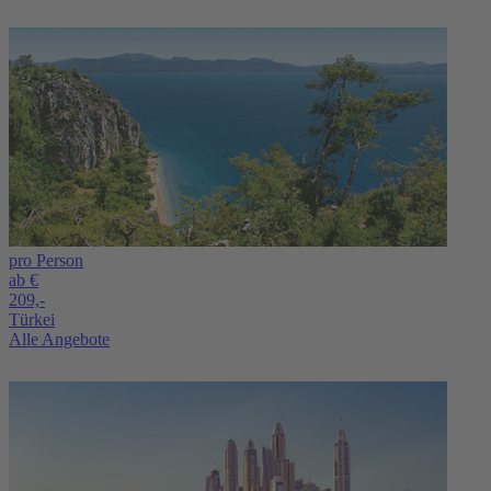
pro Person
ab €
209,-
Türkei
Alle Angebote