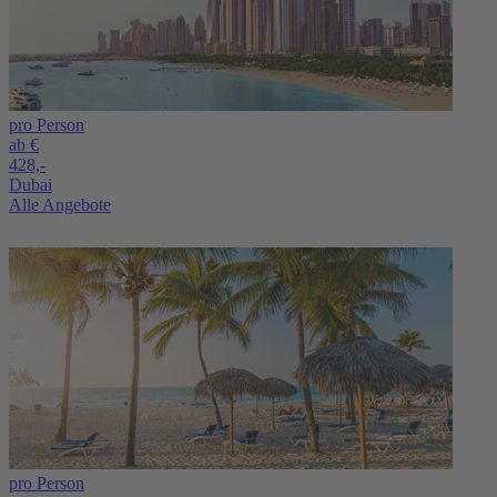
pro Person
ab €
428,-
Dubai
Alle Angebote
pro Person