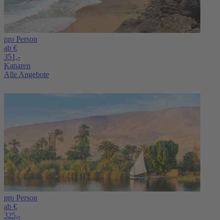
pro Person
ab €
351,-
Kanaren
Alle Angebote
pro Person
ab €
325,-