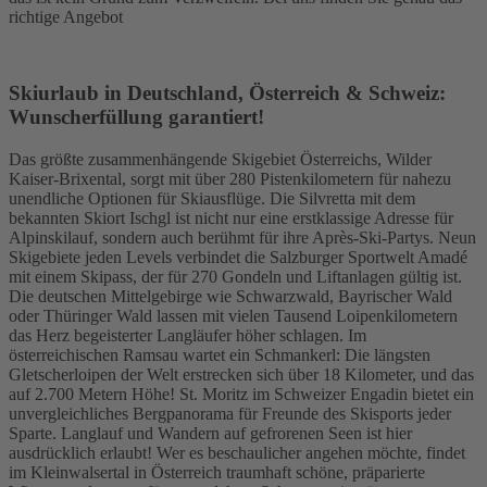
richtige Angebot
Skiurlaub in Deutschland, Österreich & Schweiz:
Wunscherfüllung garantiert!
Das größte zusammenhängende Skigebiet Österreichs, Wilder
Kaiser-Brixental, sorgt mit über 280 Pistenkilometern für nahezu
unendliche Optionen für Skiausflüge. Die Silvretta mit dem
bekannten Skiort Ischgl ist nicht nur eine erstklassige Adresse für
Alpinskilauf, sondern auch berühmt für ihre Après-Ski-Partys. Neun
Skigebiete jeden Levels verbindet die Salzburger Sportwelt Amadé
mit einem Skipass, der für 270 Gondeln und Liftanlagen gültig ist.
Die deutschen Mittelgebirge wie Schwarzwald, Bayrischer Wald
oder Thüringer Wald lassen mit vielen Tausend Loipenkilometern
das Herz begeisterter Langläufer höher schlagen. Im
österreichischen Ramsau wartet ein Schmankerl: Die längsten
Gletscherloipen der Welt erstrecken sich über 18 Kilometer, und das
auf 2.700 Metern Höhe! St. Moritz im Schweizer Engadin bietet ein
unvergleichliches Bergpanorama für Freunde des Skisports jeder
Sparte. Langlauf und Wandern auf gefrorenen Seen ist hier
ausdrücklich erlaubt! Wer es beschaulicher angehen möchte, findet
im Kleinwalsertal in Österreich traumhaft schöne, präparierte