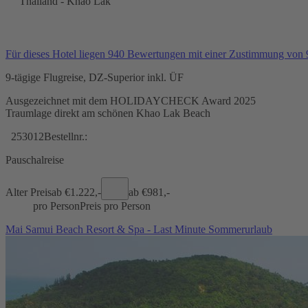
Thailand - Khao Lak
Für dieses Hotel liegen 940 Bewertungen mit einer Zustimmung von
9-tägige Flugreise, DZ-Superior inkl. ÜF
Ausgezeichnet mit dem HOLIDAYCHECK Award 2025
Traumlage direkt am schönen Khao Lak Beach
253012
Bestellnr.:
Pauschalreise
Alter Preis
ab €
1.222,-
ab €
981,-
pro Person
Preis pro Person
Mai Samui Beach Resort & Spa - Last Minute Sommerurlaub