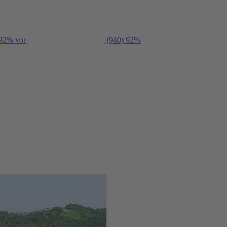
 92% vor
(940)
92%