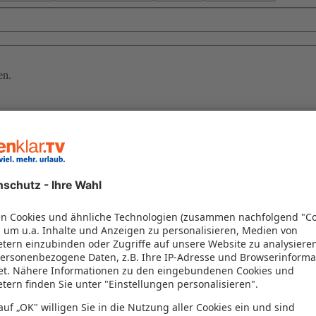
en.
n
n Stränden, kulturellen Erlebnissen und einer faszinierenden Natur. G
mpel von Chiang Mai machen Ihre Reise unvergesslich. Ob entspannen, 