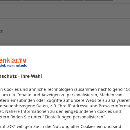
en.
zeiturlaub