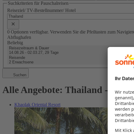
Suchkriterien für Pauschalreisen
Reiseziel/ TV-Bestellnummer/ Hotel
0 Optionen verfügbar. Verwenden Sie die Pfeiltasten zum Navigier
Abflughafen
Beliebig
Reisezeitraum & Dauer
14.08.26 - 02.03.27, 29 Tage
Reisende
2 Erwachsene
Suchen
Alle Angebote: Thailand - Lang
Khaolak Oriental Resort