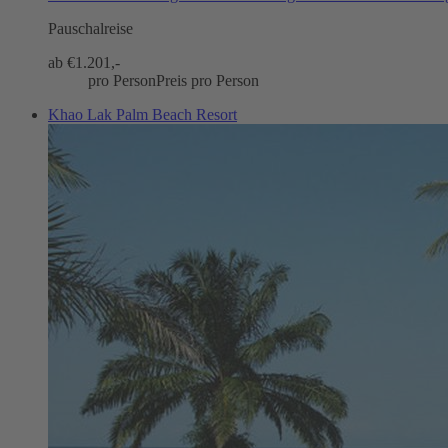
Pauschalreise
ab €
1.201,-
pro Person
Preis pro Person
Khao Lak Palm Beach Resort