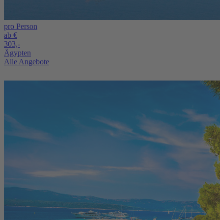
pro Person
ab €
303,-
Ägypten
Alle Angebote