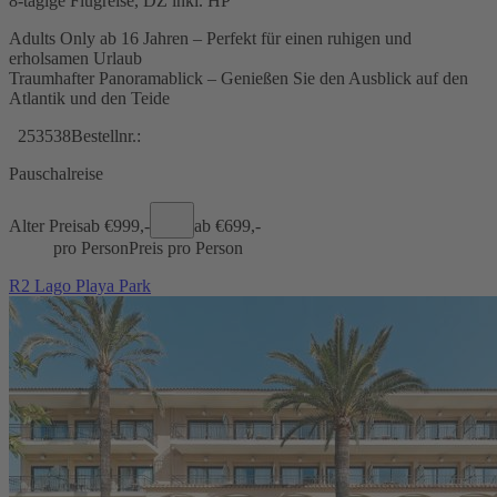
8-tägige Flugreise, DZ inkl. HP
Adults Only ab 16 Jahren – Perfekt für einen ruhigen und
erholsamen Urlaub
Traumhafter Panoramablick – Genießen Sie den Ausblick auf den
Atlantik und den Teide
253538
Bestellnr.:
Pauschalreise
Alter Preis
ab €
999,-
ab €
699,-
pro Person
Preis pro Person
R2 Lago Playa Park