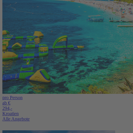
pro Person
ab €
294,-
Kroatien
Alle Angebote