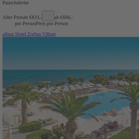
Pauschalreise
Alter Preis
ab €
833,-
ab €
666,-
pro Person
Preis pro Person
allsun Hotel Zorbas Village