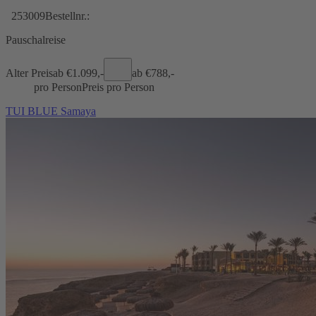
253009
Bestellnr.:
Pauschalreise
Alter Preis
ab €
1.099,-
ab €
788,-
pro Person
Preis pro Person
TUI BLUE Samaya