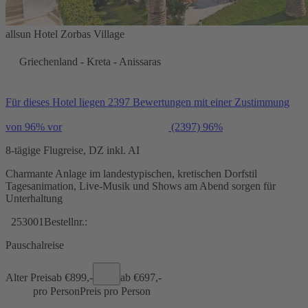
allsun Hotel Zorbas Village
Griechenland - Kreta - Anissaras
Für dieses Hotel liegen 2397 Bewertungen mit einer Zustimmung
von 96% vor
(2397)
96%
8-tägige Flugreise, DZ inkl. AI
Charmante Anlage im landestypischen, kretischen Dorfstil
Tagesanimation, Live-Musik und Shows am Abend sorgen für
Unterhaltung
253001
Bestellnr.:
Pauschalreise
Alter Preis
ab €
899,-
ab €
697,-
pro Person
Preis pro Person