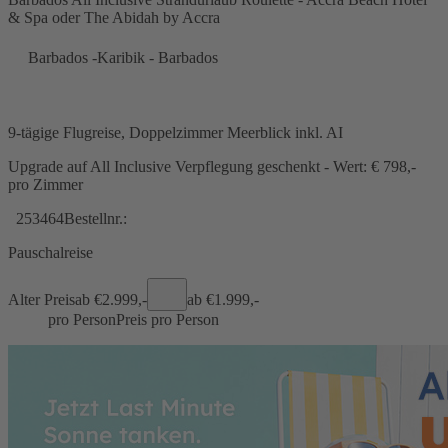
& Spa oder The Abidah by Accra
Barbados -Karibik - Barbados
9-tägige Flugreise, Doppelzimmer Meerblick inkl. AI
Upgrade auf All Inclusive Verpflegung geschenkt - Wert: € 798,-
pro Zimmer
253464
Bestellnr.:
Pauschalreise
Alter Preis
ab €
2.999,-
ab €
1.999,-
pro Person
Preis pro Person