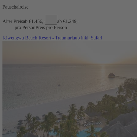
Pauschalreise
Alter Preis
ab €
1.456,-
ab €
1.249,-
pro Person
Preis pro Person
Kiwengwa Beach Resort - Traumurlaub inkl. Safari