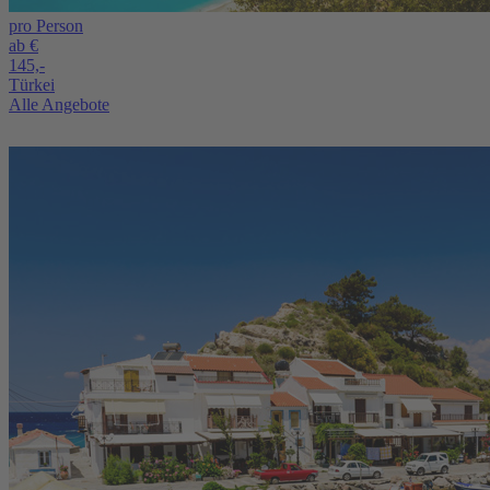
pro Person
ab €
145,-
Türkei
Alle Angebote