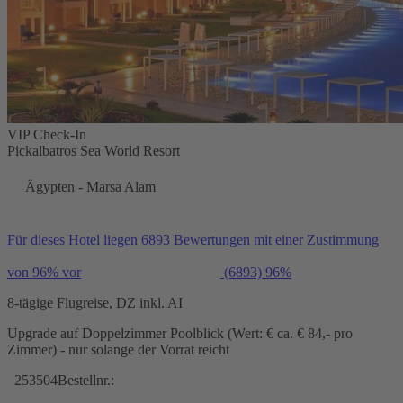
VIP Check-In
Pickalbatros Sea World Resort
Ägypten - Marsa Alam
Für dieses Hotel liegen 6893 Bewertungen mit einer Zustimmung
von 96% vor
(6893)
96%
8-tägige Flugreise, DZ inkl. AI
Upgrade auf Doppelzimmer Poolblick (Wert: € ca. € 84,- pro
Zimmer) - nur solange der Vorrat reicht
253504
Bestellnr.: