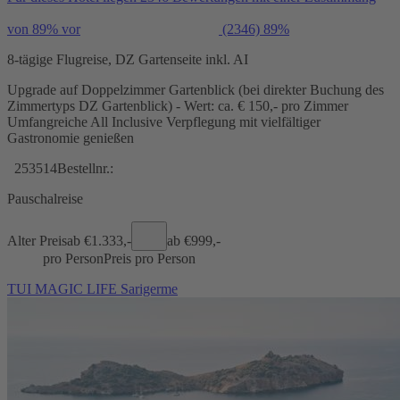
von 89% vor
(2346)
89%
8-tägige Flugreise, DZ Gartenseite inkl. AI
Upgrade auf Doppelzimmer Gartenblick (bei direkter Buchung des
Zimmertyps DZ Gartenblick) - Wert: ca. € 150,- pro Zimmer
Umfangreiche All Inclusive Verpflegung mit vielfältiger
Gastronomie genießen
253514
Bestellnr.:
Pauschalreise
Alter Preis
ab €
1.333,-
ab €
999,-
pro Person
Preis pro Person
TUI MAGIC LIFE Sarigerme