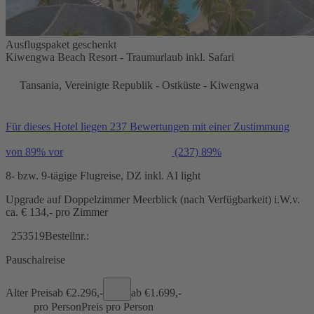
Ausflugspaket geschenkt
Kiwengwa Beach Resort - Traumurlaub inkl. Safari
Tansania, Vereinigte Republik - Ostküste - Kiwengwa
Für dieses Hotel liegen 237 Bewertungen mit einer Zustimmung
von 89% vor
(237)
89%
8- bzw. 9-tägige Flugreise, DZ inkl. AI light
Upgrade auf Doppelzimmer Meerblick (nach Verfügbarkeit) i.W.v.
ca. € 134,- pro Zimmer
253519
Bestellnr.:
Pauschalreise
Alter Preis
ab €
2.296,-
ab €
1.699,-
pro Person
Preis pro Person