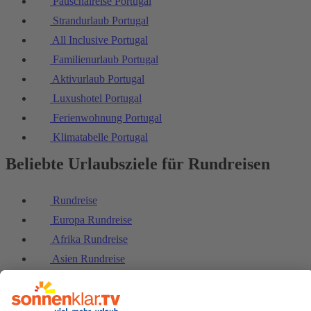
Pauschalreise Portugal
Strandurlaub Portugal
All Inclusive Portugal
Familienurlaub Portugal
Aktivurlaub Portugal
Luxushotel Portugal
Ferienwohnung Portugal
Klimatabelle Portugal
Beliebte Urlaubsziele für Rundreisen
Rundreise
Europa Rundreise
Afrika Rundreise
Asien Rundreise
Südamerika Rundreise
Australien Rundreise