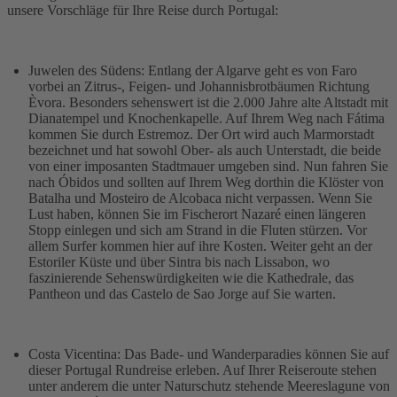
unsere Vorschläge für Ihre Reise durch Portugal:
Juwelen des Südens: Entlang der Algarve geht es von Faro
vorbei an Zitrus-, Feigen- und Johannisbrotbäumen Richtung
Èvora. Besonders sehenswert ist die 2.000 Jahre alte Altstadt mit
Dianatempel und Knochenkapelle. Auf Ihrem Weg nach Fátima
kommen Sie durch Estremoz. Der Ort wird auch Marmorstadt
bezeichnet und hat sowohl Ober- als auch Unterstadt, die beide
von einer imposanten Stadtmauer umgeben sind. Nun fahren Sie
nach Óbidos und sollten auf Ihrem Weg dorthin die Klöster von
Batalha und Mosteiro de Alcobaca nicht verpassen. Wenn Sie
Lust haben, können Sie im Fischerort Nazaré einen längeren
Stopp einlegen und sich am Strand in die Fluten stürzen. Vor
allem Surfer kommen hier auf ihre Kosten. Weiter geht an der
Estoriler Küste und über Sintra bis nach Lissabon, wo
faszinierende Sehenswürdigkeiten wie die Kathedrale, das
Pantheon und das Castelo de Sao Jorge auf Sie warten.
Costa Vicentina: Das Bade- und Wanderparadies können Sie auf
dieser Portugal Rundreise erleben. Auf Ihrer Reiseroute stehen
unter anderem die unter Naturschutz stehende Meereslagune von