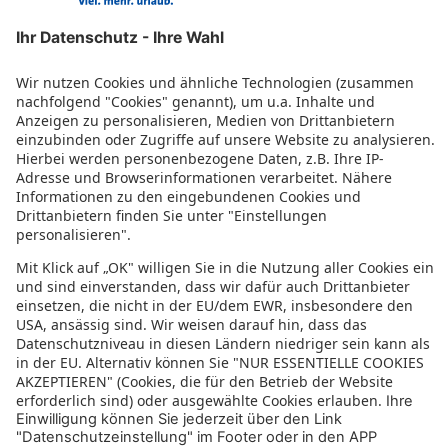
Rundreisen Europa
Irland Rundreise
Island Rundreisen
Schottland Rundreise
Andalusien Rundreisen
Portugal Rundreisen
Italien Rundreise
Sizilien Rundreise
Toskana Rundreise
Griechenland Rundreisen
Norwegen Rundreise
Baltikum Rundreise
Skandinavien Rundreise
Schweden Rundreise
Azoren Rundreise