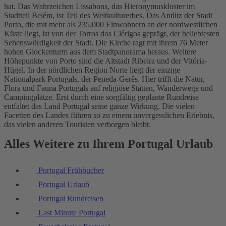
hat. Das Wahrzeichen Lissabons, das Hieronymuskloster im
Stadtteil Belém, ist Teil des Weltkulturerbes. Das Antlitz der Stadt
Porto, die mit mehr als 235.000 Einwohnern an der nordwestlichen
Küste liegt, ist von der Torros dos Clérigos geprägt, der beliebtesten
Sehenswürdigkeit der Stadt. Die Kirche ragt mit ihrem 76 Meter
hohen Glockenturm aus dem Stadtpanorama heraus. Weitere
Höhepunkte von Porto sind die Altstadt Ribeira und der Vitória-
Hügel. In der nördlichen Region Norte liegt der einzige
Nationalpark Portugals, der Peneda-Gerês. Hier trifft die Natur,
Flora und Fauna Portugals auf religiöse Stätten, Wanderwege und
Campingplätze. Erst durch eine sorgfältig geplante Rundreise
entfaltet das Land Portugal seine ganze Wirkung. Die vielen
Facetten des Landes führen so zu einem unvergesslichen Erlebnis,
das vielen anderen Touristen verborgen bleibt.
Alles Weitere zu Ihrem Portugal Urlaub
Portugal Frühbucher
Portugal Urlaub
Portugal Rundreisen
Last Minute Portugal