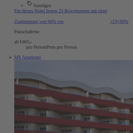
Sonstiges
Für dieses Hotel liegen 23 Bewertungen mit einer
Zustimmung von 99% vor
(23)
99%
Pauschalreise
ab €
465,-
pro Person
Preis pro Person
MS Aparhotel