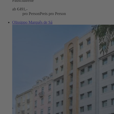
Pauschalreise
ab €
491,-
pro Person
Preis pro Person
Olissippo Marquês de Sá