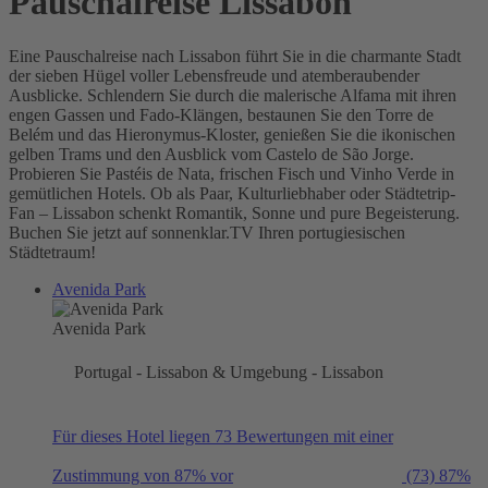
Pauschalreise Lissabon
Eine Pauschalreise nach Lissabon führt Sie in die charmante Stadt
der sieben Hügel voller Lebensfreude und atemberaubender
Ausblicke. Schlendern Sie durch die malerische Alfama mit ihren
engen Gassen und Fado-Klängen, bestaunen Sie den Torre de
Belém und das Hieronymus-Kloster, genießen Sie die ikonischen
gelben Trams und den Ausblick vom Castelo de São Jorge.
Probieren Sie Pastéis de Nata, frischen Fisch und Vinho Verde in
gemütlichen Hotels. Ob als Paar, Kulturliebhaber oder Städtetrip-
Fan – Lissabon schenkt Romantik, Sonne und pure Begeisterung.
Buchen Sie jetzt auf sonnenklar.TV Ihren portugiesischen
Städtetraum!
Avenida Park
Avenida Park
Portugal - Lissabon & Umgebung - Lissabon
Für dieses Hotel liegen 73 Bewertungen mit einer
Zustimmung von 87% vor
(73)
87%