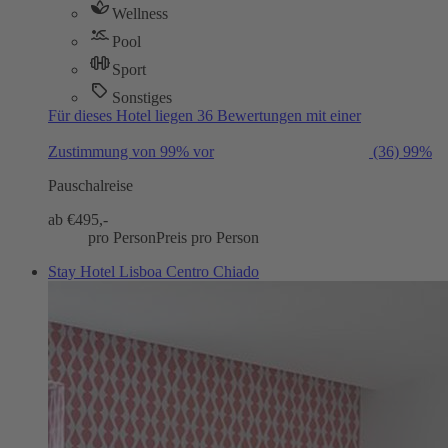
Wellness
Pool
Sport
Sonstiges
Für dieses Hotel liegen 36 Bewertungen mit einer
Zustimmung von 99% vor
(36)
99%
Pauschalreise
ab €
495,-
pro Person
Preis pro Person
Stay Hotel Lisboa Centro Chiado