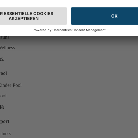
ellness
auna
ellness
ool
inder-Pool
ool
port
itness