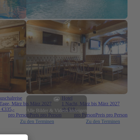
uschalreise
Hotel
Tage, März bis März 2027
1 Nacht, März bis März 2027
 €
335,-
ab €
18,-
Alle Bilder & Videos anzeigen
pro Person
Preis pro Person
pro Person
Preis pro Person
Zu den Terminen
Zu den Terminen