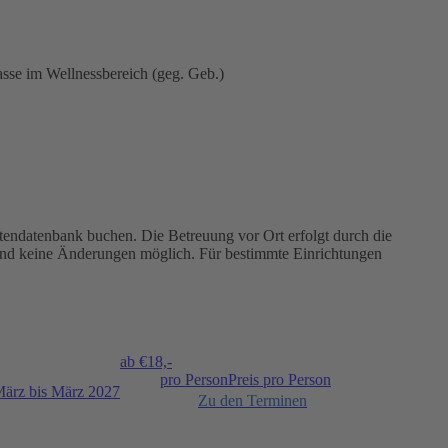
se im Wellnessbereich (geg. Geb.)
ettendatenbank buchen. Die Betreuung vor Ort erfolgt durch die
ind keine Änderungen möglich. Für bestimmte Einrichtungen
ab €
18,-
pro Person
Preis pro Person
März bis März 2027
Zu den Terminen