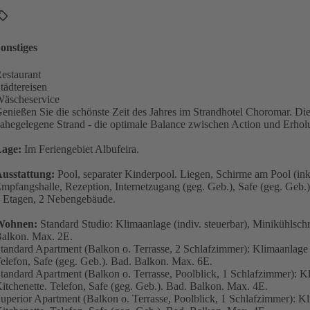
onstiges
estaurant
tädtereisen
äscheservice
enießen Sie die schönste Zeit des Jahres im Strandhotel Choromar. D
ahegelegene Strand - die optimale Balance zwischen Action und Erhol
age:
Im Feriengebiet Albufeira.
usstattung:
Pool, separater Kinderpool. Liegen, Schirme am Pool (ink
mpfangshalle, Rezeption, Internetzugang (geg. Geb.), Safe (geg. Geb.)
 Etagen, 2 Nebengebäude.
Wohnen:
Standard Studio: Klimaanlage (indiv. steuerbar), Minikühlschr
alkon. Max. 2E.
tandard Apartment (Balkon o. Terrasse, 2 Schlafzimmer): Klimaanlage (
elefon, Safe (geg. Geb.). Bad. Balkon. Max. 6E.
tandard Apartment (Balkon o. Terrasse, Poolblick, 1 Schlafzimmer): Kl
itchenette. Telefon, Safe (geg. Geb.). Bad. Balkon. Max. 4E.
uperior Apartment (Balkon o. Terrasse, Poolblick, 1 Schlafzimmer): Kl