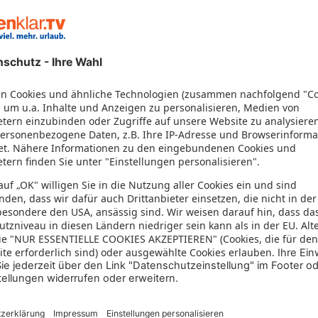
Hotelinformationen
Auf Google Maps anzeigen
erantwortlicher Veranstalter: a&b kurzfristreisen
Hotelservices
amilie
aby-Ausstattung
aby-Bett
pielzimmer
nternet
WLAN verfügbar