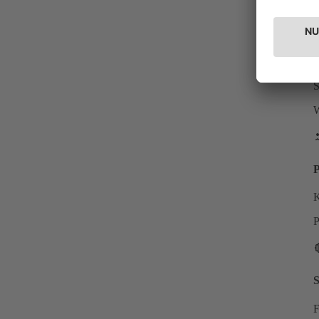
W
S
W
P
K
P
S
F