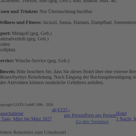
itchenette. Telefon, Safe (geg. Geb.). Bad. Balkon. Max. 4E.
ssen und Trinken:
Nur Übernachtung buchbar
ellness und Fitness:
Jacuzzi, Sauna, Hamam, Dampfbad, Sonnenterras
port:
Minigolf (geg. Geb.)
ahrradverleih (geg. Geb.)
eiten
olfplatz.
ervice:
Wäsche-Service (geg. Geb.)
inweis:
Bitte beachten Sie, dass Sie dieses Hotel über eine externe B
lltours/byebye Reiseleitung. Nach Eingang der Buchungsbestätigung s
der Aktivitäten können zusätzliche Gebühren anfallen.
opyright GIATA GmbH 1996 - 2026
ab €
335,-
auschalreise
Hotel
pro Person
Preis pro Person
 Tage, März bis März 2027
1 Nacht, 
Zu den Terminen
eitere Reiseinfos zum Urlaubsziel