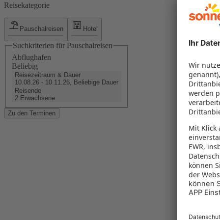
Reisekategorie
Pauschalreisen
Hotel
V
Suchkriterien für Pauschalreisen
Abflughafen
Beliebig
Reisezeitraum & Dauer
10.08.26 - 10.11.26, Beliebige Dauer
Reisende
2 Erwachsene
F
Zu den Terminen
B
B
S
I