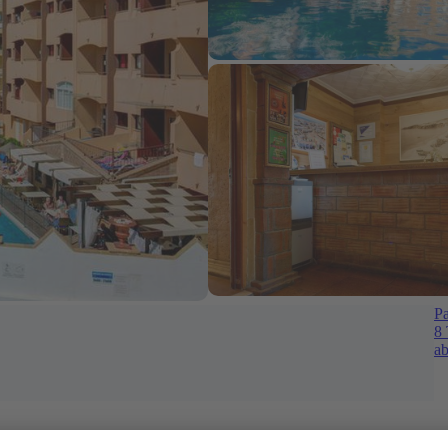
Pa
8 
ab