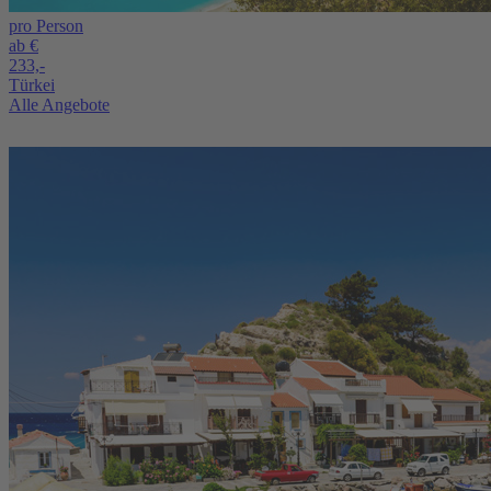
pro Person
ab €
233,-
Türkei
Alle Angebote