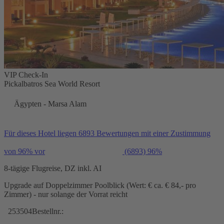
VIP Check-In
Pickalbatros Sea World Resort
Ägypten - Marsa Alam
Für dieses Hotel liegen 6893 Bewertungen mit einer Zustimmung
von 96% vor
(6893)
96%
8-tägige Flugreise, DZ inkl. AI
Upgrade auf Doppelzimmer Poolblick (Wert: € ca. € 84,- pro
Zimmer) - nur solange der Vorrat reicht
253504
Bestellnr.: