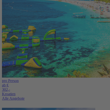
pro Person
ab €
302,-
Kroatien
Alle Angebote