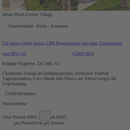
allsun Hotel Zorbas Village
Griechenland - Kreta - Anissaras
Für dieses Hotel liegen 2389 Bewertungen mit einer Zustimmung
von 96% vor
(2389)
96%
8-tägige Flugreise, DZ inkl. AI
Charmante Anlage im landestypischen, kretischen Dorfstil
Tagesanimation, Live-Musik und Shows am Abend sorgen für
Unterhaltung
253001
Bestellnr.:
Pauschalreise
Alter Preis
ab €
899,-
ab €
697,-
pro Person
Preis pro Person