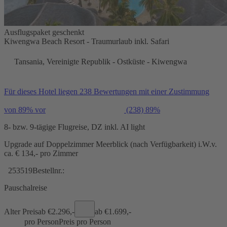
Ausflugspaket geschenkt
Kiwengwa Beach Resort - Traumurlaub inkl. Safari
Tansania, Vereinigte Republik - Ostküste - Kiwengwa
Für dieses Hotel liegen 238 Bewertungen mit einer Zustimmung
von 89% vor
(238)
89%
8- bzw. 9-tägige Flugreise, DZ inkl. AI light
Upgrade auf Doppelzimmer Meerblick (nach Verfügbarkeit) i.W.v.
ca. € 134,- pro Zimmer
253519
Bestellnr.:
Pauschalreise
Alter Preis
ab €
2.296,-
ab €
1.699,-
pro Person
Preis pro Person