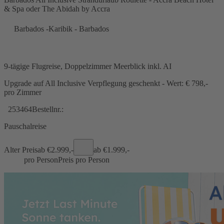
& Spa oder The Abidah by Accra
Barbados -Karibik - Barbados
9-tägige Flugreise, Doppelzimmer Meerblick inkl. AI
Upgrade auf All Inclusive Verpflegung geschenkt - Wert: € 798,-
pro Zimmer
253464
Bestellnr.:
Pauschalreise
Alter Preis
ab €
2.999,-
ab €
1.999,-
pro Person
Preis pro Person