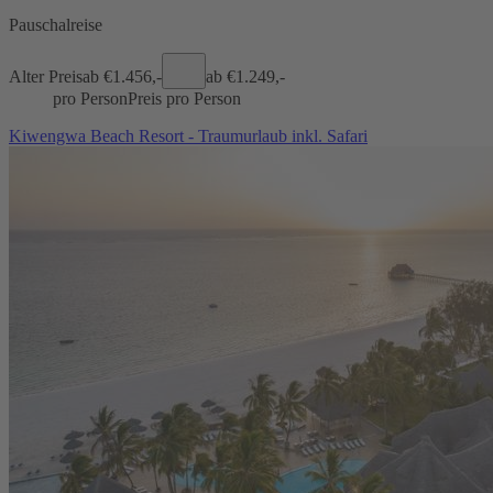
Pauschalreise
Alter Preis
ab €
1.456,-
ab €
1.249,-
pro Person
Preis pro Person
Kiwengwa Beach Resort - Traumurlaub inkl. Safari