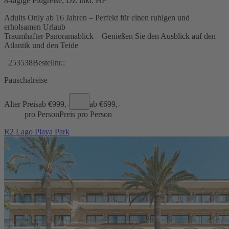
8-tägige Flugreise, DZ inkl. HP
Adults Only ab 16 Jahren – Perfekt für einen ruhigen und
erholsamen Urlaub
Traumhafter Panoramablick – Genießen Sie den Ausblick auf den
Atlantik und den Teide
253538
Bestellnr.:
Pauschalreise
Alter Preis
ab €
999,-
ab €
699,-
pro Person
Preis pro Person
R2 Lago Playa Park