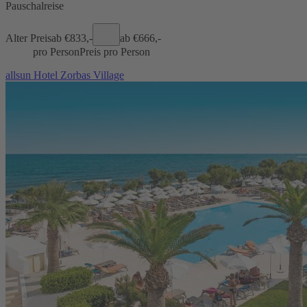
Pauschalreise
Alter Preis
ab €
833,-
ab €
666,-
pro Person
Preis pro Person
allsun Hotel Zorbas Village