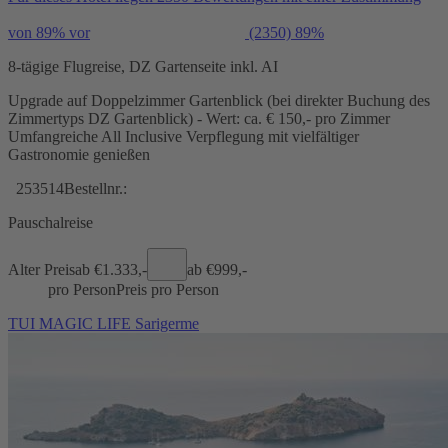
von 89% vor
(2350)
89%
8-tägige Flugreise, DZ Gartenseite inkl. AI
Upgrade auf Doppelzimmer Gartenblick (bei direkter Buchung des
Zimmertyps DZ Gartenblick) - Wert: ca. € 150,- pro Zimmer
Umfangreiche All Inclusive Verpflegung mit vielfältiger
Gastronomie genießen
253514
Bestellnr.:
Pauschalreise
Alter Preis
ab €
1.333,-
ab €
999,-
pro Person
Preis pro Person
TUI MAGIC LIFE Sarigerme