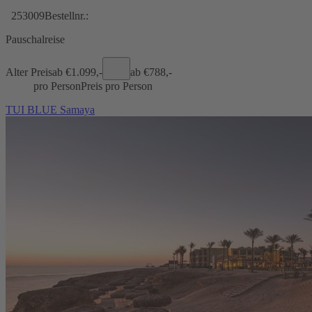
253009
Bestellnr.:
Pauschalreise
Alter Preis
ab €
1.099,-
ab €
788,-
pro Person
Preis pro Person
TUI BLUE Samaya