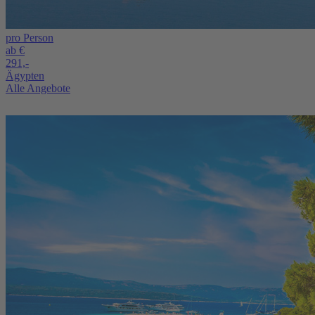
pro Person
ab €
291,-
Ägypten
Alle Angebote