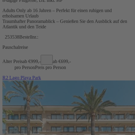
8-tägige Flugreise, DZ inkl. HP
Adults Only ab 16 Jahren – Perfekt für einen ruhigen und
erholsamen Urlaub
Traumhafter Panoramablick – Genießen Sie den Ausblick auf den
Atlantik und den Teide
253538
Bestellnr.:
Pauschalreise
Alter Preis
ab €
999,-
ab €
699,-
pro Person
Preis pro Person
R2 Lago Playa Park