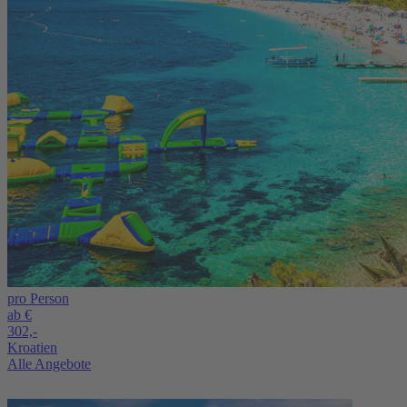
pro Person
ab €
302,-
Kroatien
Alle Angebote