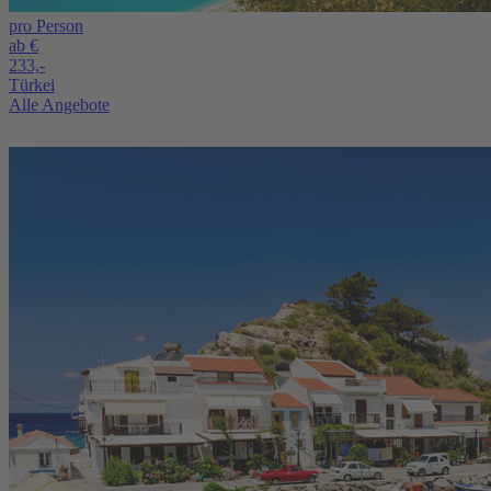
pro Person
ab €
233,-
Türkei
Alle Angebote