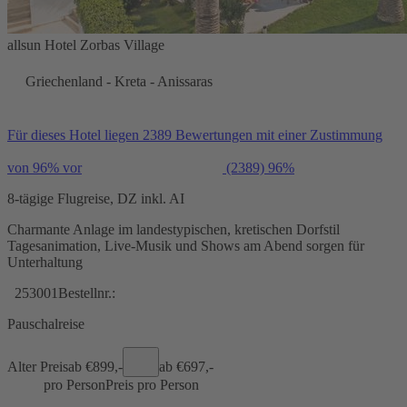
allsun Hotel Zorbas Village
Griechenland - Kreta - Anissaras
Für dieses Hotel liegen 2389 Bewertungen mit einer Zustimmung
von 96% vor
(2389)
96%
8-tägige Flugreise, DZ inkl. AI
Charmante Anlage im landestypischen, kretischen Dorfstil
Tagesanimation, Live-Musik und Shows am Abend sorgen für
Unterhaltung
253001
Bestellnr.:
Pauschalreise
Alter Preis
ab €
899,-
ab €
697,-
pro Person
Preis pro Person