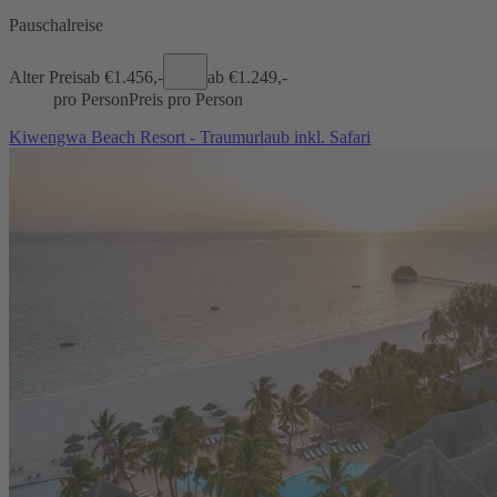
Pauschalreise
Alter Preis
ab €
1.456,-
ab €
1.249,-
pro Person
Preis pro Person
Kiwengwa Beach Resort - Traumurlaub inkl. Safari