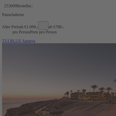
253009
Bestellnr.:
Pauschalreise
Alter Preis
ab €
1.099,-
ab €
788,-
pro Person
Preis pro Person
TUI BLUE Samaya