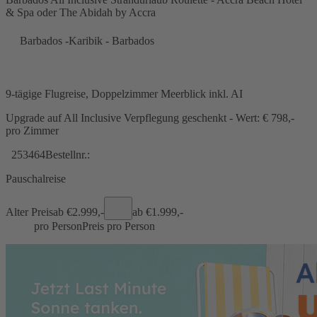
& Spa oder The Abidah by Accra
Barbados -Karibik - Barbados
9-tägige Flugreise, Doppelzimmer Meerblick inkl. AI
Upgrade auf All Inclusive Verpflegung geschenkt - Wert: € 798,-
pro Zimmer
253464
Bestellnr.:
Pauschalreise
Alter Preis
ab €
2.999,-
ab €
1.999,-
pro Person
Preis pro Person