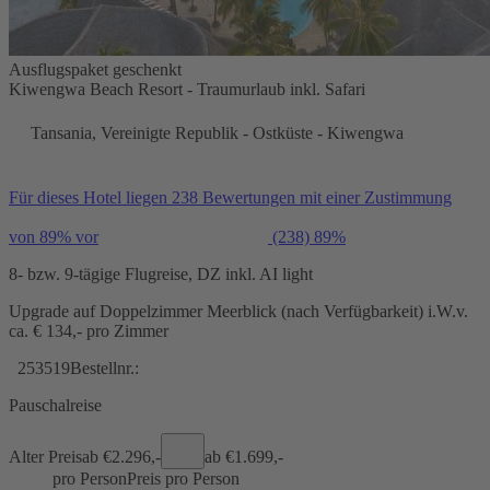
Ausflugspaket geschenkt
Kiwengwa Beach Resort - Traumurlaub inkl. Safari
Tansania, Vereinigte Republik - Ostküste - Kiwengwa
Für dieses Hotel liegen 238 Bewertungen mit einer Zustimmung
von 89% vor
(238)
89%
8- bzw. 9-tägige Flugreise, DZ inkl. AI light
Upgrade auf Doppelzimmer Meerblick (nach Verfügbarkeit) i.W.v.
ca. € 134,- pro Zimmer
253519
Bestellnr.:
Pauschalreise
Alter Preis
ab €
2.296,-
ab €
1.699,-
pro Person
Preis pro Person