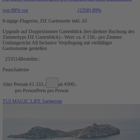
von 89% vor
(2350)
89%
8-tägige Flugreise, DZ Gartenseite inkl. AI
Upgrade auf Doppelzimmer Gartenblick (bei direkter Buchung des
Zimmertyps DZ Gartenblick) - Wert: ca. € 150,- pro Zimmer
Umfangreiche All Inclusive Verpflegung mit vielfältiger
Gastronomie genießen
253514
Bestellnr.:
Pauschalreise
Alter Preis
ab €
1.333,-
ab €
999,-
pro Person
Preis pro Person
TUI MAGIC LIFE Sarigerme