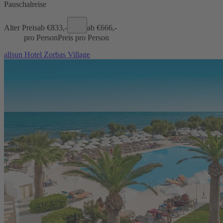
Pauschalreise
Alter Preis
ab €
833,-
ab €
666,-
pro Person
Preis pro Person
allsun Hotel Zorbas Village