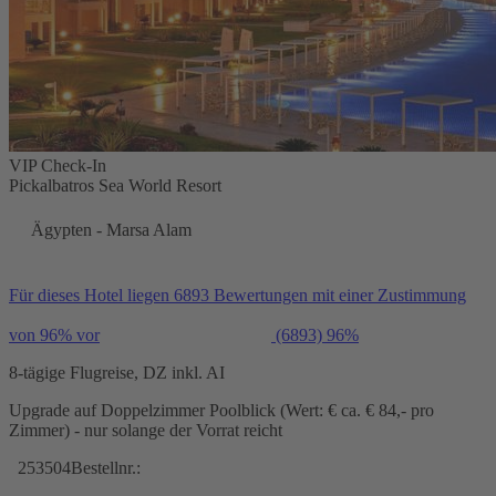
VIP Check-In
Pickalbatros Sea World Resort
Ägypten - Marsa Alam
Für dieses Hotel liegen 6893 Bewertungen mit einer Zustimmung
von 96% vor
(6893)
96%
8-tägige Flugreise, DZ inkl. AI
Upgrade auf Doppelzimmer Poolblick (Wert: € ca. € 84,- pro
Zimmer) - nur solange der Vorrat reicht
253504
Bestellnr.: