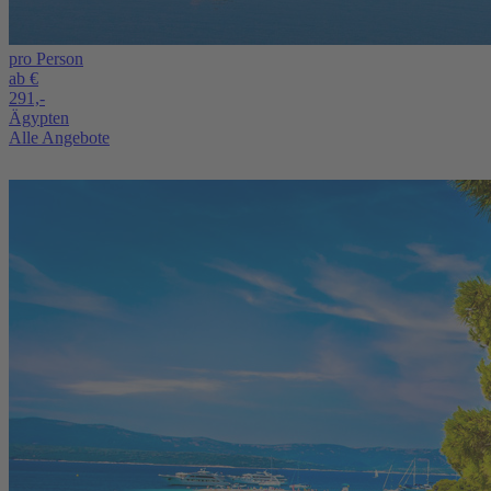
pro Person
ab €
291,-
Ägypten
Alle Angebote