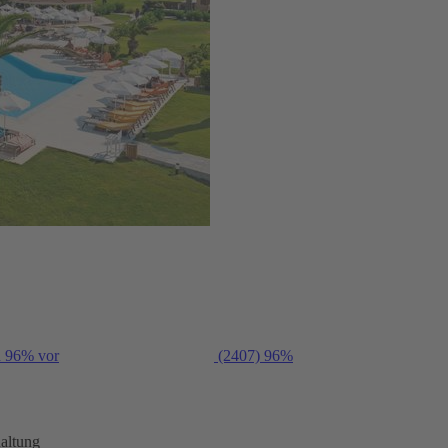
n 96% vor
(2407)
96%
altung