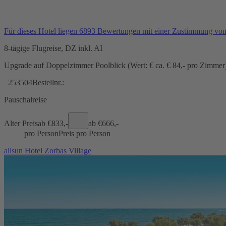
Für dieses Hotel liegen 6893 Bewertungen mit einer Zustimmung vo
8-tägige Flugreise, DZ inkl. AI
Upgrade auf Doppelzimmer Poolblick (Wert: € ca. € 84,- pro Zimmer) 
253504
Bestellnr.:
Pauschalreise
Alter Preis
ab €
833,-
ab €
666,-
pro Person
Preis pro Person
allsun Hotel Zorbas Village