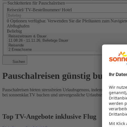
Suchkriterien für Pauschalreisen
Reiseziel/ TV-Bestellnummer/ Hotel
0 Optionen verfügbar. Verwenden Sie die Pfeiltasten zum Navigier
Abflughafen
Beliebig
Reisezeitraum & Dauer
11.08.26 - 11.11.26, Beliebige Dauer
Reisende
2 Erwachsene
Suchen
Pauschalreisen günstig buchen
Pauschalreisen bieten stressfreien Urlaubsgenuss, indem Flug und Hot
bei sonnenklar.TV buchen und unvergessliche Urlaubsmomente erleb
Top TV-Angebote inklusive Flug