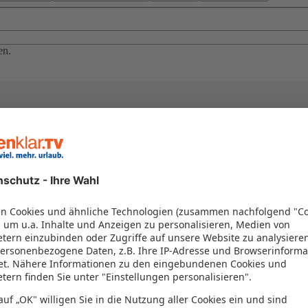
en.
el in einem Paket kombiniert werden – das spart Zeit und Geld. Nutzen 
en!