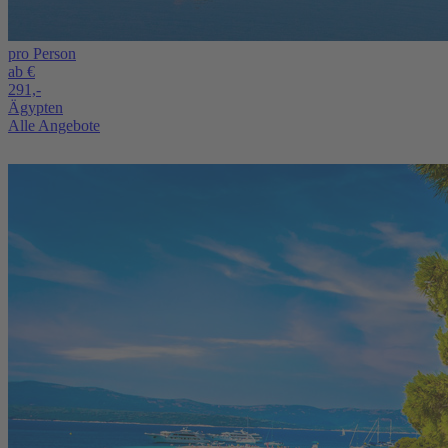
pro Person
ab €
291,-
Ägypten
Alle Angebote