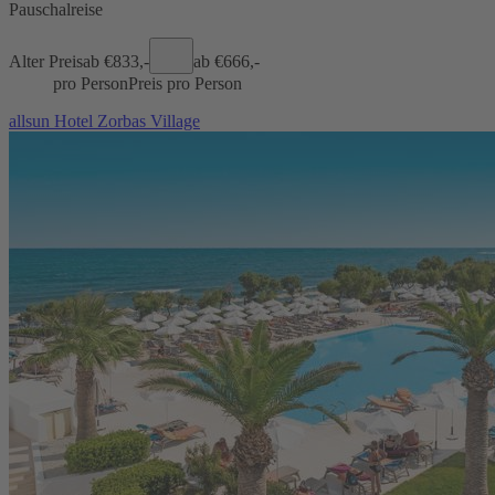
Pauschalreise
Alter Preis
ab €
833,-
ab €
666,-
pro Person
Preis pro Person
allsun Hotel Zorbas Village