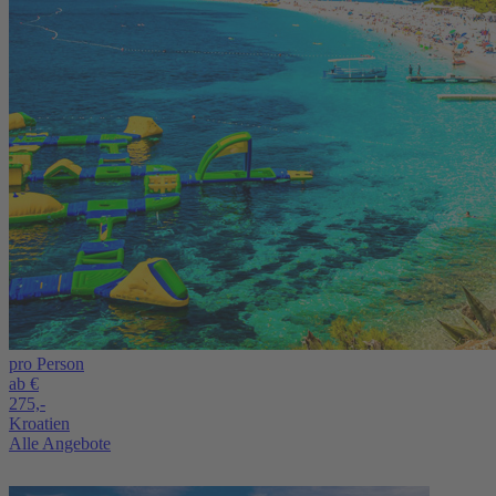
pro Person
ab €
275,-
Kroatien
Alle Angebote