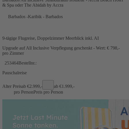
& Spa oder The Abidah by Accra
Barbados -Karibik - Barbados
9-tägige Flugreise, Doppelzimmer Meerblick inkl. AI
Upgrade auf All Inclusive Verpflegung geschenkt - Wert: € 798,-
pro Zimmer
253464
Bestellnr.:
Pauschalreise
Alter Preis
ab €
2.999,-
ab €
1.999,-
pro Person
Preis pro Person