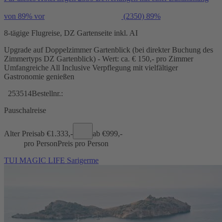
von 89% vor
(2350)
89%
8-tägige Flugreise, DZ Gartenseite inkl. AI
Upgrade auf Doppelzimmer Gartenblick (bei direkter Buchung des
Zimmertyps DZ Gartenblick) - Wert: ca. € 150,- pro Zimmer
Umfangreiche All Inclusive Verpflegung mit vielfältiger
Gastronomie genießen
253514
Bestellnr.:
Pauschalreise
Alter Preis
ab €
1.333,-
ab €
999,-
pro Person
Preis pro Person
TUI MAGIC LIFE Sarigerme