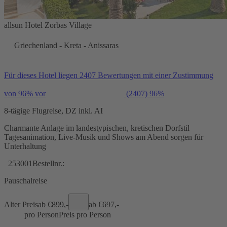
allsun Hotel Zorbas Village
Griechenland - Kreta - Anissaras
Für dieses Hotel liegen 2407 Bewertungen mit einer Zustimmung
von 96% vor
(2407)
96%
8-tägige Flugreise, DZ inkl. AI
Charmante Anlage im landestypischen, kretischen Dorfstil
Tagesanimation, Live-Musik und Shows am Abend sorgen für
Unterhaltung
253001
Bestellnr.:
Pauschalreise
Alter Preis
ab €
899,-
ab €
697,-
pro Person
Preis pro Person