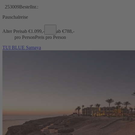
253009
Bestellnr.:
Pauschalreise
Alter Preis
ab €
1.099,-
ab €
788,-
pro Person
Preis pro Person
TUI BLUE Samaya