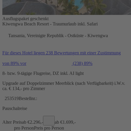
Ausflugspaket geschenkt
Kiwengwa Beach Resort - Traumurlaub inkl. Safari
Tansania, Vereinigte Republik - Ostküste - Kiwengwa
Für dieses Hotel liegen 238 Bewertungen mit einer Zustimmung
von 89% vor
(238)
89%
8- bzw. 9-tägige Flugreise, DZ inkl. AI light
Upgrade auf Doppelzimmer Meerblick (nach Verfügbarkeit) i.W.v.
ca. € 134,- pro Zimmer
253519
Bestellnr.:
Pauschalreise
Alter Preis
ab €
2.296,-
ab €
1.699,-
pro Person
Preis pro Person