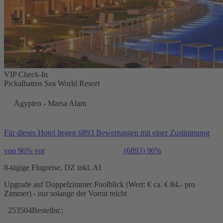
VIP Check-In
Pickalbatros Sea World Resort
Ägypten - Marsa Alam
Für dieses Hotel liegen 6893 Bewertungen mit einer Zustimmung
von 96% vor
(6893)
96%
8-tägige Flugreise, DZ inkl. AI
Upgrade auf Doppelzimmer Poolblick (Wert: € ca. € 84,- pro
Zimmer) - nur solange der Vorrat reicht
253504
Bestellnr.: