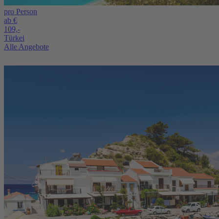
pro Person
ab €
109,-
Türkei
Alle Angebote