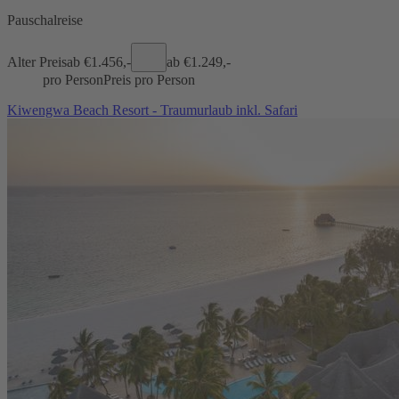
Pauschalreise
Alter Preis
ab €
1.456,-
ab €
1.249,-
pro Person
Preis pro Person
Kiwengwa Beach Resort - Traumurlaub inkl. Safari