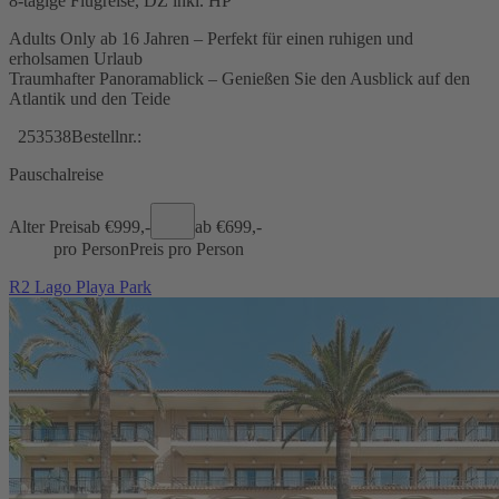
8-tägige Flugreise, DZ inkl. HP
Adults Only ab 16 Jahren – Perfekt für einen ruhigen und
erholsamen Urlaub
Traumhafter Panoramablick – Genießen Sie den Ausblick auf den
Atlantik und den Teide
253538
Bestellnr.:
Pauschalreise
Alter Preis
ab €
999,-
ab €
699,-
pro Person
Preis pro Person
R2 Lago Playa Park