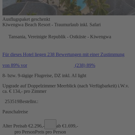
Ausflugspaket geschenkt
Kiwengwa Beach Resort - Traumurlaub inkl. Safari
Tansania, Vereinigte Republik - Ostküste - Kiwengwa
Für dieses Hotel liegen 238 Bewertungen mit einer Zustimmung
von 89% vor
(238)
89%
8- bzw. 9-tägige Flugreise, DZ inkl. AI light
Upgrade auf Doppelzimmer Meerblick (nach Verfügbarkeit) i.W.v.
ca. € 134,- pro Zimmer
253519
Bestellnr.:
Pauschalreise
Alter Preis
ab €
2.296,-
ab €
1.699,-
pro Person
Preis pro Person