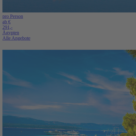
pro Person
ab €
291,-
Ägypten
Alle Angebote