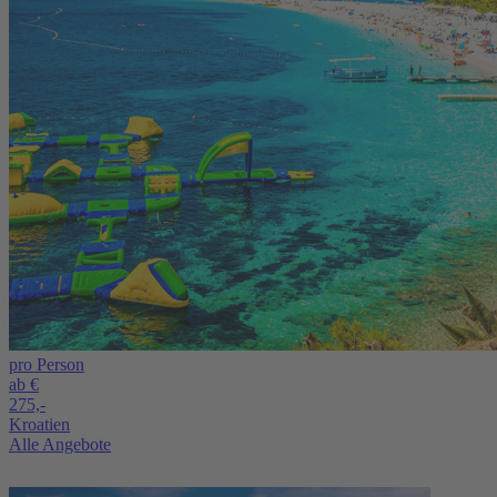
pro Person
ab €
275,-
Kroatien
Alle Angebote