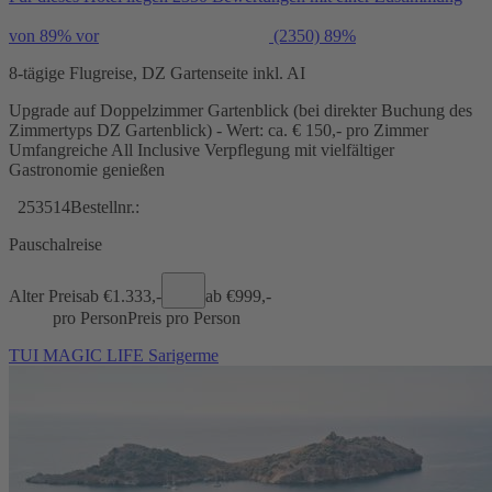
von 89% vor
(2350)
89%
8-tägige Flugreise, DZ Gartenseite inkl. AI
Upgrade auf Doppelzimmer Gartenblick (bei direkter Buchung des
Zimmertyps DZ Gartenblick) - Wert: ca. € 150,- pro Zimmer
Umfangreiche All Inclusive Verpflegung mit vielfältiger
Gastronomie genießen
253514
Bestellnr.:
Pauschalreise
Alter Preis
ab €
1.333,-
ab €
999,-
pro Person
Preis pro Person
TUI MAGIC LIFE Sarigerme