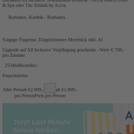
& Spa oder The Abidah by Accra
Barbados -Karibik - Barbados
9-tägige Flugreise, Doppelzimmer Meerblick inkl. AI
Upgrade auf All Inclusive Verpflegung geschenkt - Wert: € 798,-
pro Zimmer
253464
Bestellnr.:
Pauschalreise
Alter Preis
ab €
2.999,-
ab €
1.999,-
pro Person
Preis pro Person