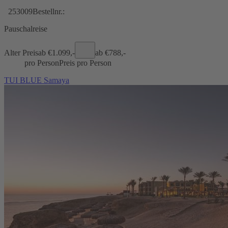
253009
Bestellnr.:
Pauschalreise
Alter Preis
ab €
1.099,-
ab €
788,-
pro Person
Preis pro Person
TUI BLUE Samaya