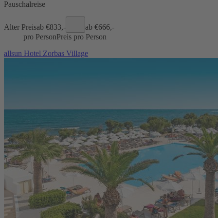
Pauschalreise
Alter Preis
ab €
833,-
ab €
666,-
pro Person
Preis pro Person
allsun Hotel Zorbas Village