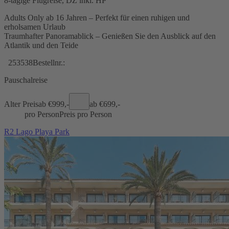
8-tägige Flugreise, DZ inkl. HP
Adults Only ab 16 Jahren – Perfekt für einen ruhigen und
erholsamen Urlaub
Traumhafter Panoramablick – Genießen Sie den Ausblick auf den
Atlantik und den Teide
253538
Bestellnr.:
Pauschalreise
Alter Preis
ab €
999,-
ab €
699,-
pro Person
Preis pro Person
R2 Lago Playa Park