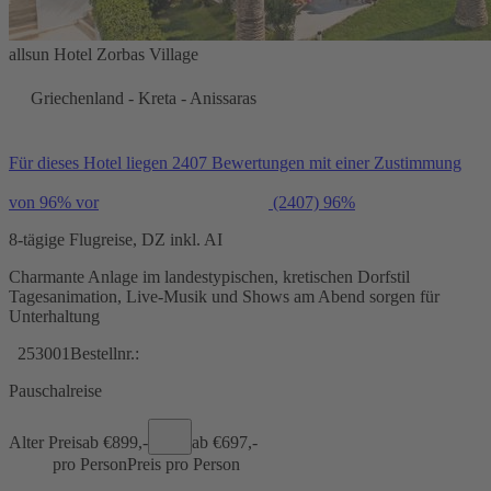
allsun Hotel Zorbas Village
Griechenland - Kreta - Anissaras
Für dieses Hotel liegen 2407 Bewertungen mit einer Zustimmung
von 96% vor
(2407)
96%
8-tägige Flugreise, DZ inkl. AI
Charmante Anlage im landestypischen, kretischen Dorfstil
Tagesanimation, Live-Musik und Shows am Abend sorgen für
Unterhaltung
253001
Bestellnr.:
Pauschalreise
Alter Preis
ab €
899,-
ab €
697,-
pro Person
Preis pro Person