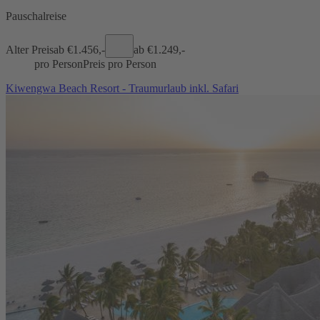
Pauschalreise
Alter Preis
ab €
1.456,-
ab €
1.249,-
pro Person
Preis pro Person
Kiwengwa Beach Resort - Traumurlaub inkl. Safari