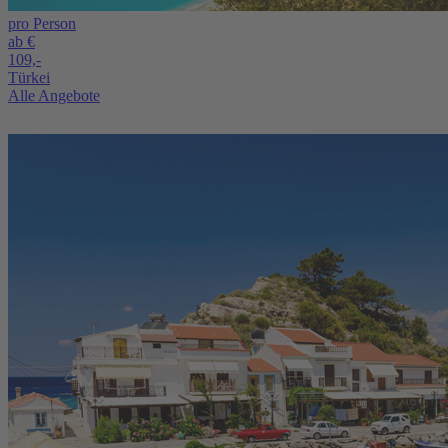
pro Person
ab €
109,-
Türkei
Alle Angebote