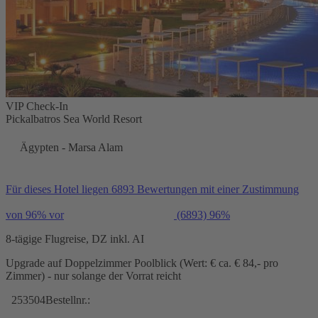
VIP Check-In
Pickalbatros Sea World Resort
Ägypten - Marsa Alam
Für dieses Hotel liegen 6893 Bewertungen mit einer Zustimmung
von 96% vor
(6893)
96%
8-tägige Flugreise, DZ inkl. AI
Upgrade auf Doppelzimmer Poolblick (Wert: € ca. € 84,- pro
Zimmer) - nur solange der Vorrat reicht
253504
Bestellnr.: