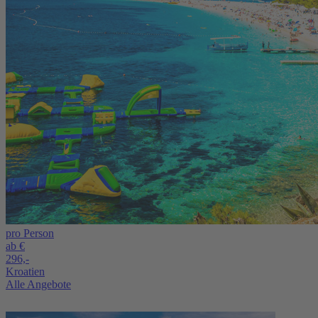
pro Person
ab €
296,-
Kroatien
Alle Angebote