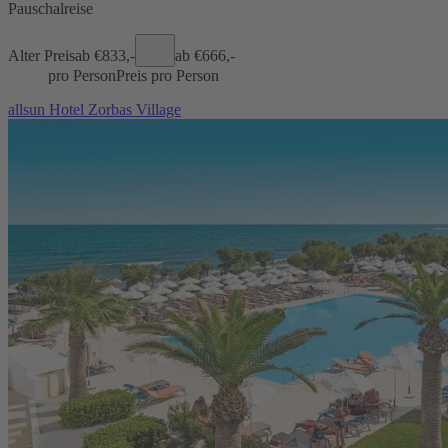
Pauschalreise
Alter Preis
ab €
833,-
ab €
666,-
pro Person
Preis pro Person
allsun Hotel Zorbas Village