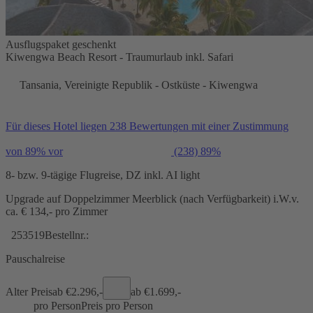
Ausflugspaket geschenkt
Kiwengwa Beach Resort - Traumurlaub inkl. Safari
Tansania, Vereinigte Republik - Ostküste - Kiwengwa
Für dieses Hotel liegen 238 Bewertungen mit einer Zustimmung
von 89% vor
(238)
89%
8- bzw. 9-tägige Flugreise, DZ inkl. AI light
Upgrade auf Doppelzimmer Meerblick (nach Verfügbarkeit) i.W.v.
ca. € 134,- pro Zimmer
253519
Bestellnr.:
Pauschalreise
Alter Preis
ab €
2.296,-
ab €
1.699,-
pro Person
Preis pro Person