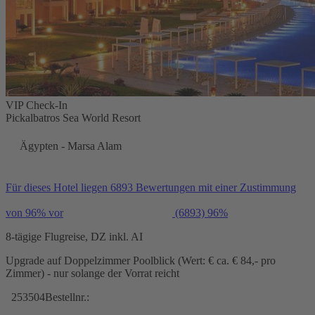
VIP Check-In
Pickalbatros Sea World Resort
Ägypten - Marsa Alam
Für dieses Hotel liegen 6893 Bewertungen mit einer Zustimmung
von 96% vor
(6893)
96%
8-tägige Flugreise, DZ inkl. AI
Upgrade auf Doppelzimmer Poolblick (Wert: € ca. € 84,- pro
Zimmer) - nur solange der Vorrat reicht
253504
Bestellnr.: