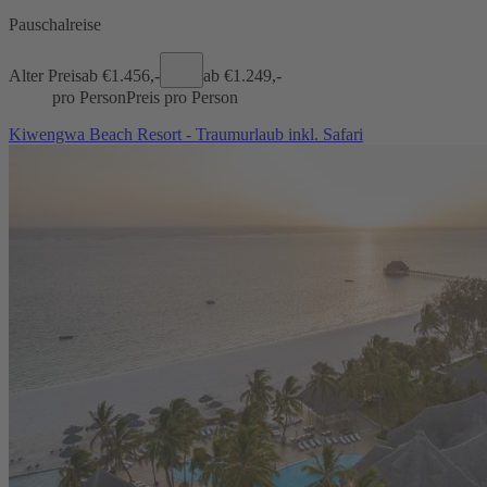
Pauschalreise
Alter Preis
ab €
1.456,-
ab €
1.249,-
pro Person
Preis pro Person
Kiwengwa Beach Resort - Traumurlaub inkl. Safari