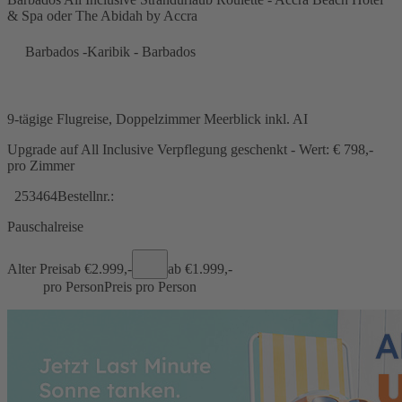
& Spa oder The Abidah by Accra
Barbados -Karibik - Barbados
9-tägige Flugreise, Doppelzimmer Meerblick inkl. AI
Upgrade auf All Inclusive Verpflegung geschenkt - Wert: € 798,-
pro Zimmer
253464
Bestellnr.:
Pauschalreise
Alter Preis
ab €
2.999,-
ab €
1.999,-
pro Person
Preis pro Person