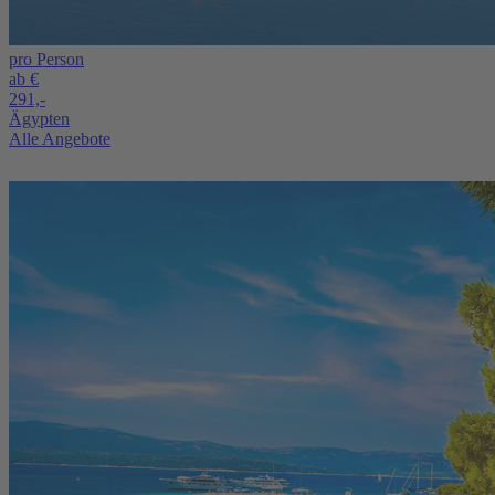
pro Person
ab €
291,-
Ägypten
Alle Angebote