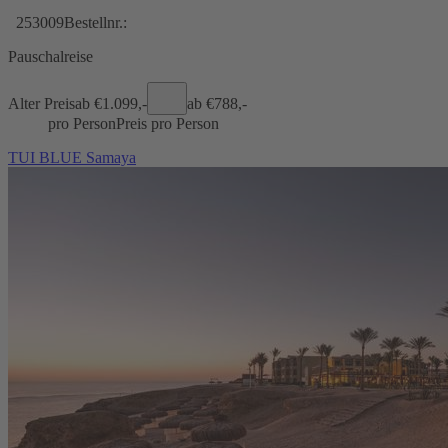
253009
Bestellnr.:
Pauschalreise
Alter Preis
ab €
1.099,-
ab €
788,-
pro Person
Preis pro Person
TUI BLUE Samaya