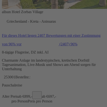
allsun Hotel Zorbas Village
Griechenland - Kreta - Anissaras
Für dieses Hotel liegen 2407 Bewertungen mit einer Zustimmung
von 96% vor
(2407)
96%
8-tägige Flugreise, DZ inkl. AI
Charmante Anlage im landestypischen, kretischen Dorfstil
Tagesanimation, Live-Musik und Shows am Abend sorgen für
Unterhaltung
253001
Bestellnr.:
Pauschalreise
Alter Preis
ab €
899,-
ab €
697,-
pro Person
Preis pro Person