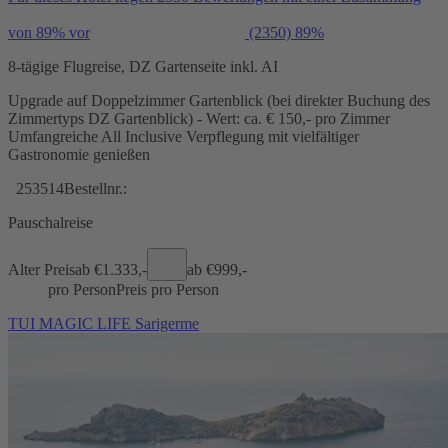
von 89% vor
(2350)
89%
8-tägige Flugreise, DZ Gartenseite inkl. AI
Upgrade auf Doppelzimmer Gartenblick (bei direkter Buchung des
Zimmertyps DZ Gartenblick) - Wert: ca. € 150,- pro Zimmer
Umfangreiche All Inclusive Verpflegung mit vielfältiger
Gastronomie genießen
253514
Bestellnr.:
Pauschalreise
Alter Preis
ab €
1.333,-
ab €
999,-
pro Person
Preis pro Person
TUI MAGIC LIFE Sarigerme