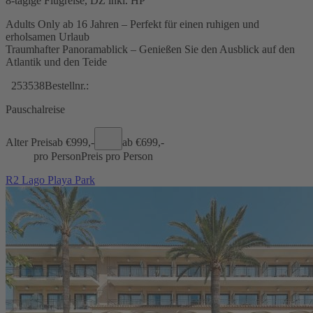
8-tägige Flugreise, DZ inkl. HP
Adults Only ab 16 Jahren – Perfekt für einen ruhigen und
erholsamen Urlaub
Traumhafter Panoramablick – Genießen Sie den Ausblick auf den
Atlantik und den Teide
253538
Bestellnr.:
Pauschalreise
Alter Preis
ab €
999,-
ab €
699,-
pro Person
Preis pro Person
R2 Lago Playa Park