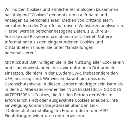
Bonaire
Botswana
Brasilien
Bulgarien
Chile
1 von 7
1
2
3
4