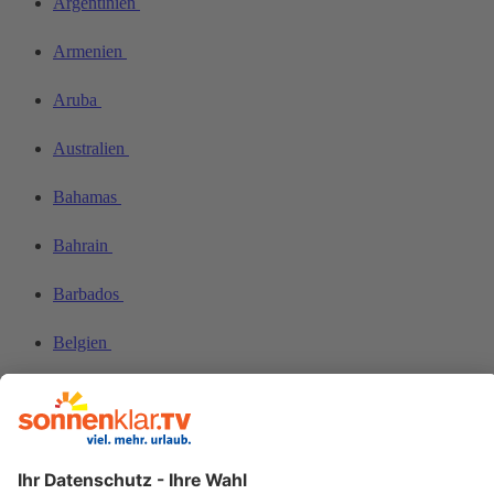
Argentinien
Armenien
Aruba
Australien
Bahamas
Bahrain
Barbados
Belgien
Belize
Bhutan
Bolivien