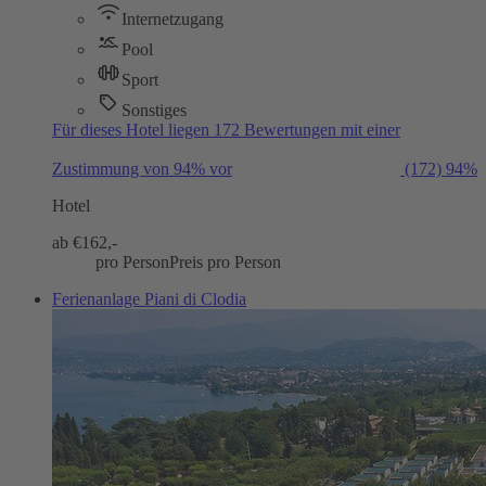
Internetzugang
Pool
Sport
Sonstiges
Für dieses Hotel liegen 172 Bewertungen mit einer
Zustimmung von 94% vor
(172)
94%
Hotel
ab €
162,-
pro Person
Preis pro Person
Ferienanlage Piani di Clodia