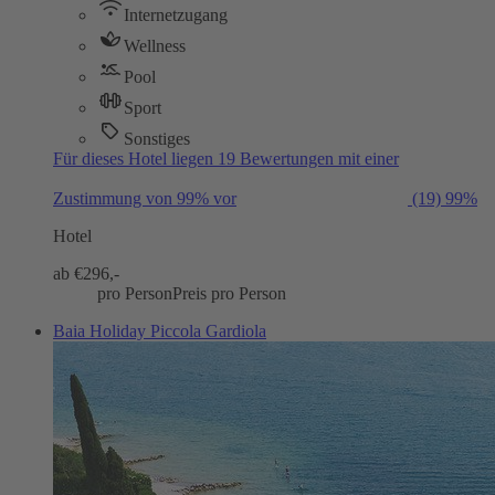
Internetzugang
Wellness
Pool
Sport
Sonstiges
Für dieses Hotel liegen 19 Bewertungen mit einer
Zustimmung von 99% vor
(19)
99%
Hotel
ab €
296,-
pro Person
Preis pro Person
Baia Holiday Piccola Gardiola