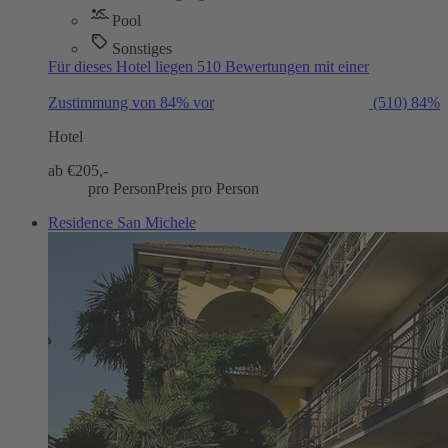
Pool
Sonstiges
Für dieses Hotel liegen 510 Bewertungen mit einer
Zustimmung von 84% vor
(510)
84%
Hotel
ab €
205,-
pro Person
Preis pro Person
Residence San Michele