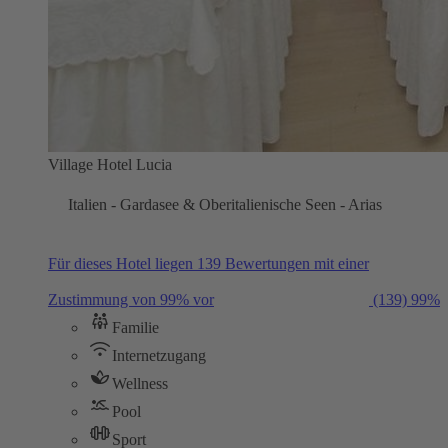
Village Hotel Lucia
Italien - Gardasee & Oberitalienische Seen - Arias
Für dieses Hotel liegen 139 Bewertungen mit einer
Zustimmung von 99% vor
(139)
99%
Familie
Internetzugang
Wellness
Pool
Sport