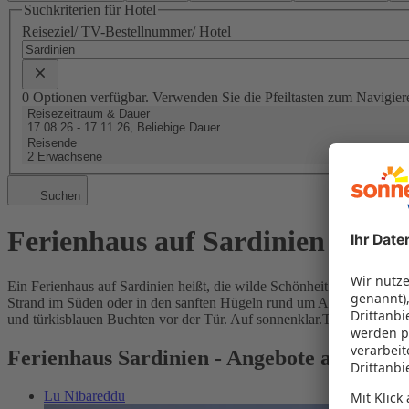
Suchkriterien für Hotel
Reiseziel/ TV-Bestellnummer/ Hotel
0 Optionen verfügbar. Verwenden Sie die Pfeiltasten zum Navigier
Reisezeitraum & Dauer
17.08.26 - 17.11.26, Beliebige Dauer
Reisende
2 Erwachsene
Suchen
Ferienhaus auf Sardinien miete
Ein Ferienhaus auf Sardinien heißt, die wilde Schönheit der Insel ganz
Strand im Süden oder in den sanften Hügeln rund um Alghero – Sie hab
und türkisblauen Buchten vor der Tür. Auf sonnenklar.TV finden Sie
Ferienhaus Sardinien - Angebote auf sonn
Lu Nibareddu