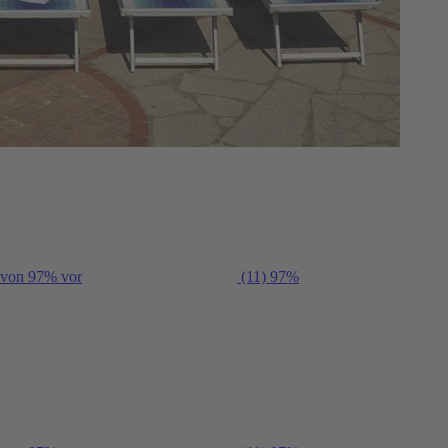
g von 97% vor
(11)
97%