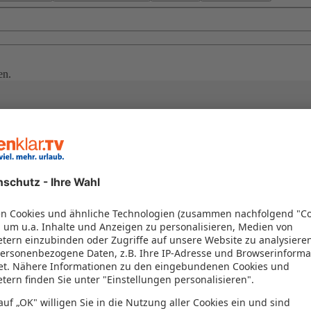
en.
n
 privat und ungestört zu genießen. Ob in einer traditionellen Steinvilla
en viel Platz, eine eigene Terrasse und die Freiheit, Ihren Urlaub gan
 eine große Auswahl an schönen Ferienhäusern auf Sardinien.
enklar.TV