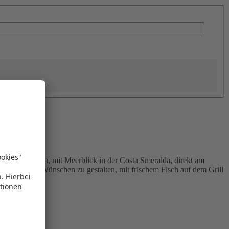
 im Inselinneren, mit Meerblick in der Costa Smeralda, direkt am
z nach Ihren Wünschen zu gestalten, mit frischem Fisch auf dem Grill