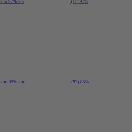
g von 97% vor
(11)
97%
g von 85% vor
(87)
85%