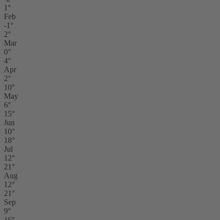
1°
Feb
-1°
2°
Mar
0°
4°
Apr
2°
10°
May
6°
15°
Jun
10°
18°
Jul
12°
21°
Aug
12°
21°
Sep
9°
16°