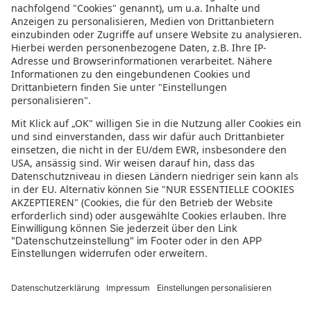
Spanien Rundreise
Türkei Rundreise
Bewertung für sonnenklar.TV – EUVIA Travel
GmbH
4.4/5
4.4 von 5 Sternen
aus 61 Bewertungen
(letzte 12 Monate)
5/5
Wir haben schon mehrere Reisen gebucht und wurden noch nie
enttäuscht. Fazit der Reiseanbieter Sonnenklar hat uns schon sehr
viele schöne Fernreisen ermöglicht.