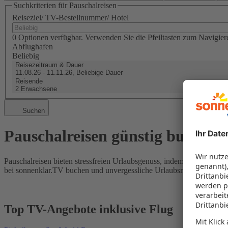
Suchkriterien für Pauschalreisen
Reiseziel/ TV-Bestellnummer/ Hotel
0 Optionen verfügbar. Verwenden Sie die Pfeiltasten zum Navigier
Abflughafen
Beliebig
Reisezeitraum & Dauer
11.08.26 - 11.11.26, Beliebige Dauer
Reisende
2 Erwachsene
Suchen
Pauschalreisen günstig buchen
Pauschalreisen bieten stressfreien Urlaubsgenuss, indem Flug und Hot
bei sonnenklar.TV buchen und unvergessliche Urlaubsmomente erleb
Top TV-Angebote inklusive Flug