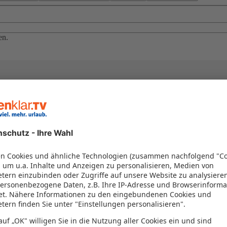
en.
el in einem Paket kombiniert werden – das spart Zeit und Geld. Nutzen 
en!