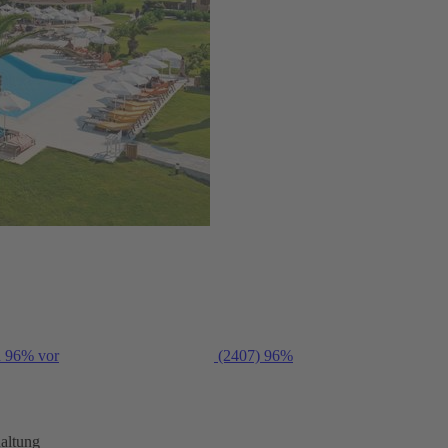
n 96% vor
(2407)
96%
altung