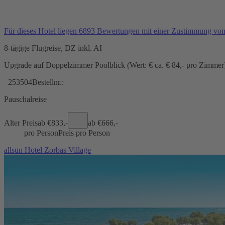
Für dieses Hotel liegen 6893 Bewertungen mit einer Zustimmung vo
8-tägige Flugreise, DZ inkl. AI
Upgrade auf Doppelzimmer Poolblick (Wert: € ca. € 84,- pro Zimmer) 
253504
Bestellnr.:
Pauschalreise
Alter Preis
ab €
833,-
ab €
666,-
pro Person
Preis pro Person
allsun Hotel Zorbas Village