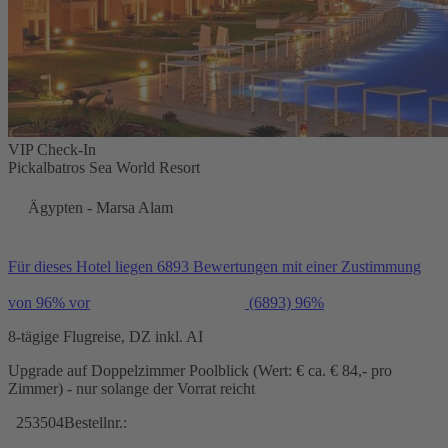
VIP Check-In
Pickalbatros Sea World Resort
Ägypten - Marsa Alam
Für dieses Hotel liegen 6893 Bewertungen mit einer Zustimmung
von 96% vor
(6893)
96%
8-tägige Flugreise, DZ inkl. AI
Upgrade auf Doppelzimmer Poolblick (Wert: € ca. € 84,- pro
Zimmer) - nur solange der Vorrat reicht
253504
Bestellnr.: