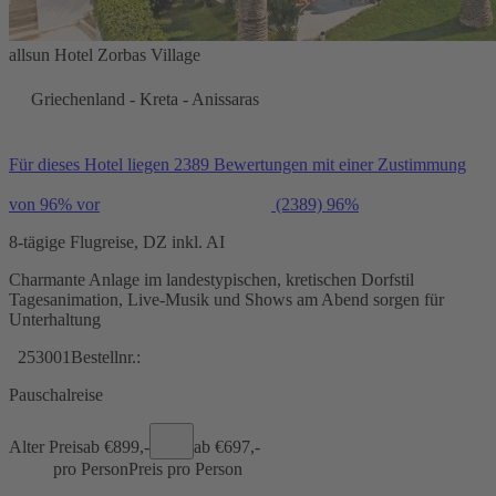
allsun Hotel Zorbas Village
Griechenland - Kreta - Anissaras
Für dieses Hotel liegen 2389 Bewertungen mit einer Zustimmung
von 96% vor
(2389)
96%
8-tägige Flugreise, DZ inkl. AI
Charmante Anlage im landestypischen, kretischen Dorfstil
Tagesanimation, Live-Musik und Shows am Abend sorgen für
Unterhaltung
253001
Bestellnr.:
Pauschalreise
Alter Preis
ab €
899,-
ab €
697,-
pro Person
Preis pro Person