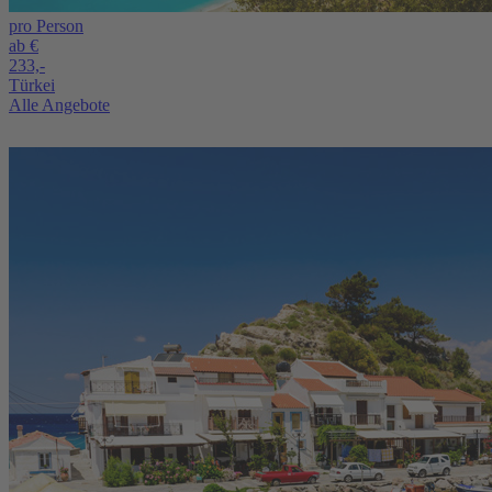
pro Person
ab €
233,-
Türkei
Alle Angebote