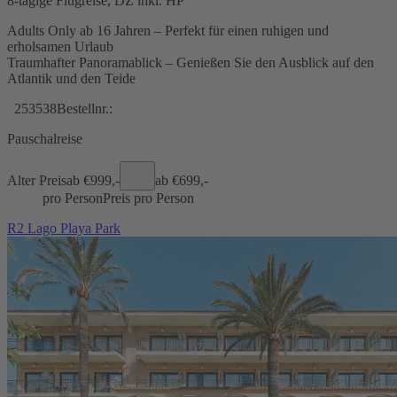
8-tägige Flugreise, DZ inkl. HP
Adults Only ab 16 Jahren – Perfekt für einen ruhigen und
erholsamen Urlaub
Traumhafter Panoramablick – Genießen Sie den Ausblick auf den
Atlantik und den Teide
253538
Bestellnr.:
Pauschalreise
Alter Preis
ab €
999,-
ab €
699,-
pro Person
Preis pro Person
R2 Lago Playa Park