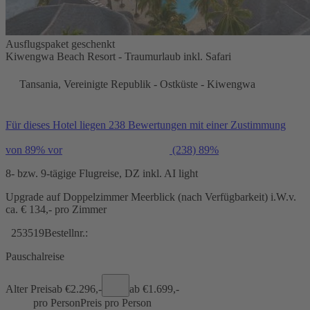
Ausflugspaket geschenkt
Kiwengwa Beach Resort - Traumurlaub inkl. Safari
Tansania, Vereinigte Republik - Ostküste - Kiwengwa
Für dieses Hotel liegen 238 Bewertungen mit einer Zustimmung
von 89% vor
(238)
89%
8- bzw. 9-tägige Flugreise, DZ inkl. AI light
Upgrade auf Doppelzimmer Meerblick (nach Verfügbarkeit) i.W.v.
ca. € 134,- pro Zimmer
253519
Bestellnr.:
Pauschalreise
Alter Preis
ab €
2.296,-
ab €
1.699,-
pro Person
Preis pro Person