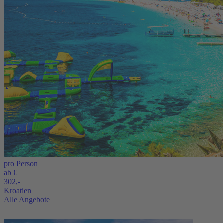
pro Person
ab €
302,-
Kroatien
Alle Angebote