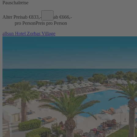
Pauschalreise
Alter Preis
ab €
833,-
ab €
666,-
pro Person
Preis pro Person
allsun Hotel Zorbas Village