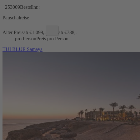
253009
Bestellnr.:
Pauschalreise
Alter Preis
ab €
1.099,-
ab €
788,-
pro Person
Preis pro Person
TUI BLUE Samaya