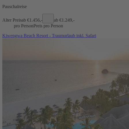
Pauschalreise
Alter Preis
ab €
1.456,-
ab €
1.249,-
pro Person
Preis pro Person
Kiwengwa Beach Resort - Traumurlaub inkl. Safari