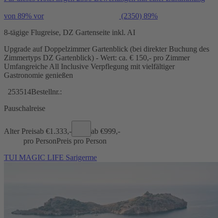
von 89% vor
(2350)
89%
8-tägige Flugreise, DZ Gartenseite inkl. AI
Upgrade auf Doppelzimmer Gartenblick (bei direkter Buchung des
Zimmertyps DZ Gartenblick) - Wert: ca. € 150,- pro Zimmer
Umfangreiche All Inclusive Verpflegung mit vielfältiger
Gastronomie genießen
253514
Bestellnr.:
Pauschalreise
Alter Preis
ab €
1.333,-
ab €
999,-
pro Person
Preis pro Person
TUI MAGIC LIFE Sarigerme