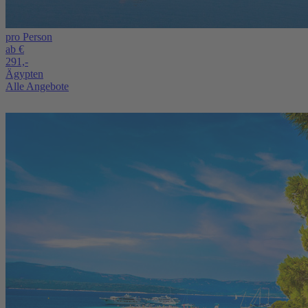
pro Person
ab €
291,-
Ägypten
Alle Angebote