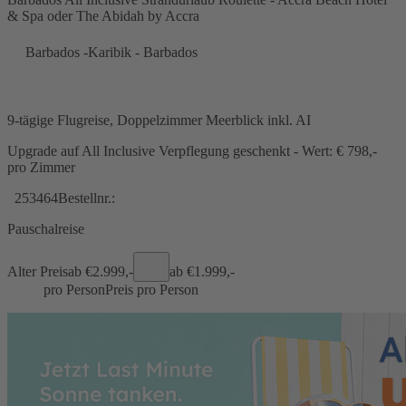
& Spa oder The Abidah by Accra
Barbados -Karibik - Barbados
9-tägige Flugreise, Doppelzimmer Meerblick inkl. AI
Upgrade auf All Inclusive Verpflegung geschenkt - Wert: € 798,-
pro Zimmer
253464
Bestellnr.:
Pauschalreise
Alter Preis
ab €
2.999,-
ab €
1.999,-
pro Person
Preis pro Person