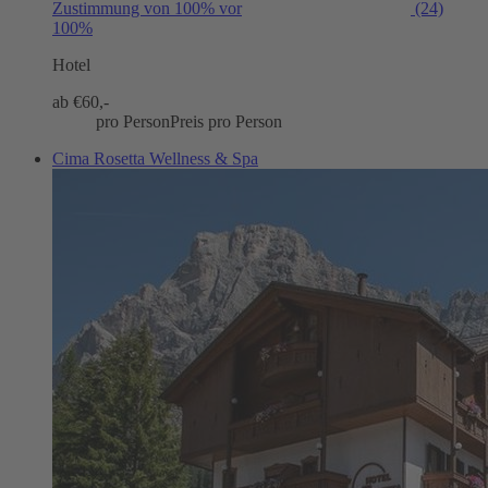
Zustimmung von 100% vor
(24)
100%
Hotel
ab €
60,-
pro Person
Preis pro Person
Cima Rosetta Wellness & Spa