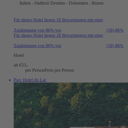
Italien - Südtirol-Trentino - Dolomiten - Bozen
Für dieses Hotel liegen 18 Bewertungen mit einer
Zustimmung von 86% vor
(18)
86%
Für dieses Hotel liegen 18 Bewertungen mit einer
Zustimmung von 86% vor
(18)
86%
Hotel
ab €
53,-
pro Person
Preis pro Person
Parc Hotel du Lac