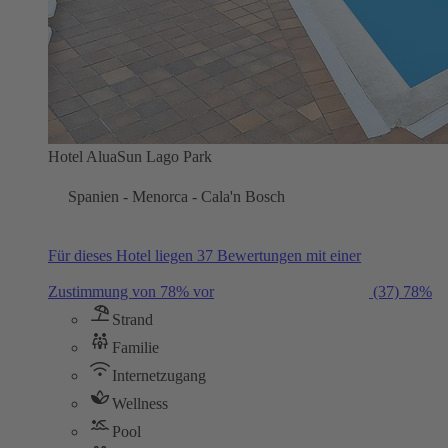
Hotel AluaSun Lago Park
Spanien - Menorca - Cala'n Bosch
Für dieses Hotel liegen 37 Bewertungen mit einer
Zustimmung von 78% vor
(37)
78%
Strand
Familie
Internetzugang
Wellness
Pool