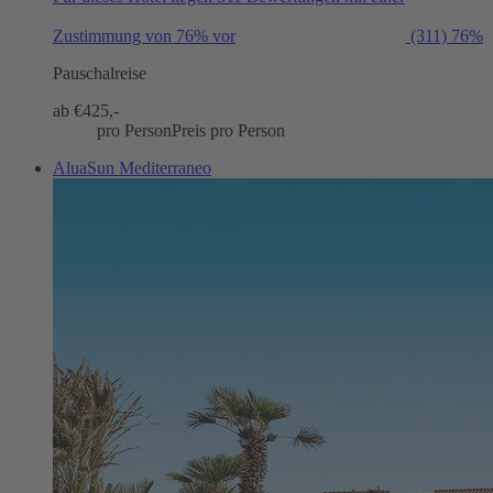
Zustimmung von 76% vor
(311)
76%
Pauschalreise
ab €
425,-
pro Person
Preis pro Person
AluaSun Mediterraneo