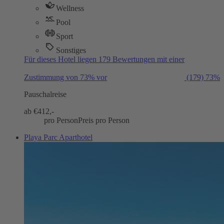
Wellness
Pool
Sport
Sonstiges
Für dieses Hotel liegen 179 Bewertungen mit einer
Zustimmung von 73% vor
(179)
73%
Pauschalreise
ab €
412,-
pro Person
Preis pro Person
Playa Parc Aparthotel