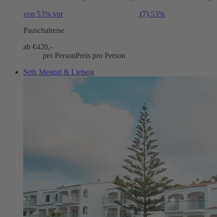
von 53% vor
(7)
53%
Pauschalreise
ab €
420,-
pro Person
Preis pro Person
Seth Mestral & Llebeig