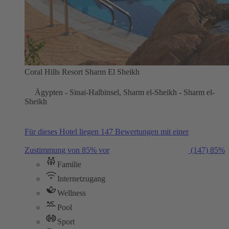
Coral Hills Resort Sharm El Sheikh
Ägypten - Sinai-Halbinsel, Sharm el-Sheikh - Sharm el-
Sheikh
Für dieses Hotel liegen 147 Bewertungen mit einer
Zustimmung von 85% vor
(147)
85%
Familie
Internetzugang
Wellness
Pool
Sport