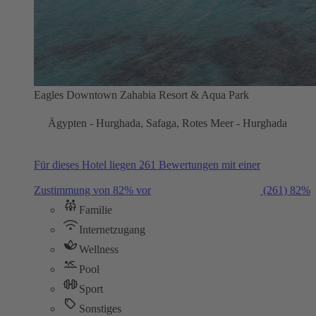
Eagles Downtown Zahabia Resort & Aqua Park
Ägypten - Hurghada, Safaga, Rotes Meer - Hurghada
Für dieses Hotel liegen 261 Bewertungen mit einer
Zustimmung von 82% vor
(261)
82%
Familie
Internetzugang
Wellness
Pool
Sport
Sonstiges