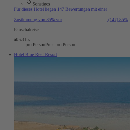
Sonstiges
Für dieses Hotel liegen 147 Bewertungen mit einer
Zustimmung von 85% vor
(147)
85%
Pauschalreise
ab €
315,-
pro Person
Preis pro Person
Hotel Blue Reef Resort