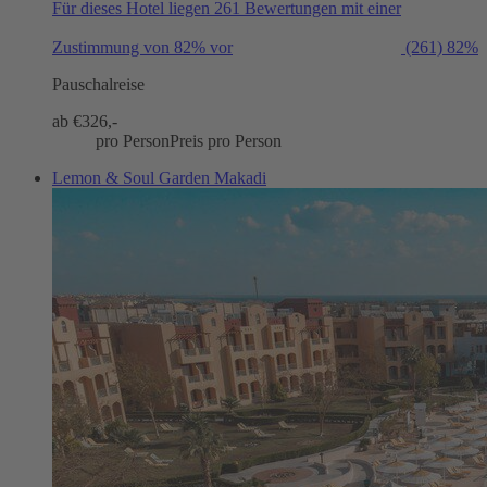
Für dieses Hotel liegen 261 Bewertungen mit einer
Zustimmung von 82% vor
(261)
82%
Pauschalreise
ab €
326,-
pro Person
Preis pro Person
Lemon & Soul Garden Makadi