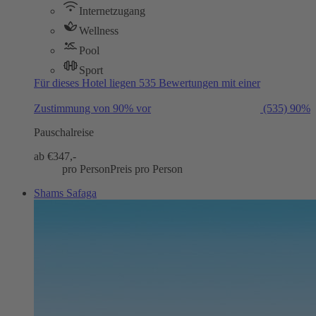
Internetzugang
Wellness
Pool
Sport
Für dieses Hotel liegen 535 Bewertungen mit einer
Zustimmung von 90% vor
(535)
90%
Pauschalreise
ab €
347,-
pro Person
Preis pro Person
Shams Safaga