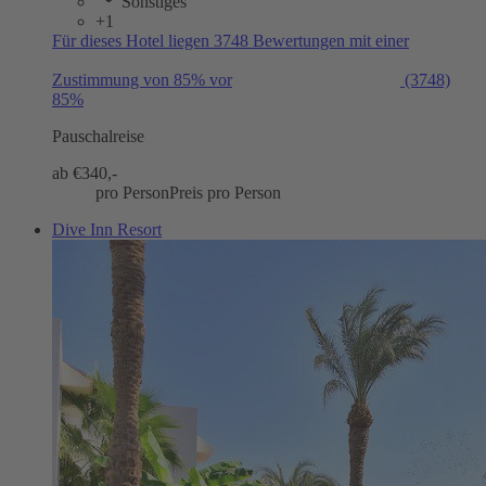
Sonstiges
+1
Für dieses Hotel liegen 3748 Bewertungen mit einer
Zustimmung von 85% vor
(3748)
85%
Pauschalreise
ab €
340,-
pro Person
Preis pro Person
Dive Inn Resort