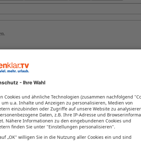
en.
e Erlebnis, das keine Wünsche offenlässt. Genießen Sie exquisite Spei
clusive Aufenthalt und erleben Sie Erholung pur in einem traumhaften P