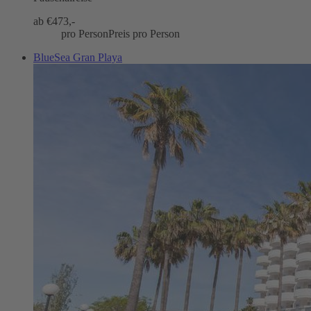
ab €
473,-
pro Person
Preis pro Person
BlueSea Gran Playa