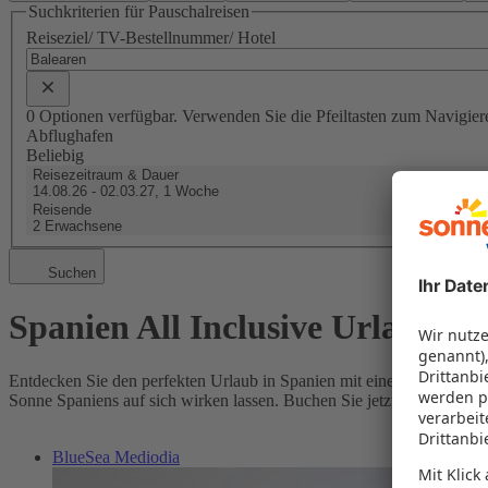
Suchkriterien für Pauschalreisen
Reiseziel/ TV-Bestellnummer/ Hotel
0 Optionen verfügbar. Verwenden Sie die Pfeiltasten zum Navigier
Abflughafen
Beliebig
Reisezeitraum & Dauer
14.08.26 - 02.03.27, 1 Woche
Reisende
2 Erwachsene
Suchen
Spanien All Inclusive Urlaub
Entdecken Sie den perfekten Urlaub in Spanien mit einem All Inclusiv
Sonne Spaniens auf sich wirken lassen. Buchen Sie jetzt Ihren All In
BlueSea Mediodia