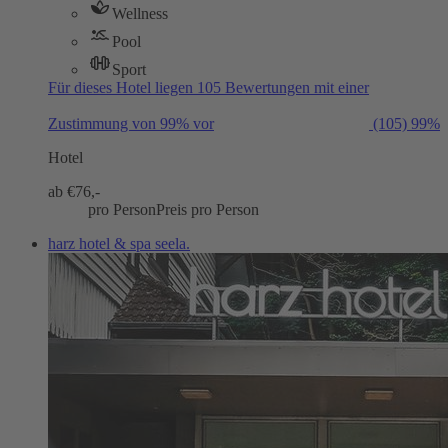
Wellness
Pool
Sport
Für dieses Hotel liegen 105 Bewertungen mit einer
Zustimmung von 99% vor
(105)
99%
Hotel
ab €
76,-
pro Person
Preis pro Person
harz hotel & spa seela.