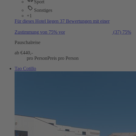
Sport
Sonstiges
+1
Für dieses Hotel liegen 37 Bewertungen mit einer
Zustimmung von 75% vor
(37)
75%
Pauschalreise
ab €
440,-
pro Person
Preis pro Person
Tao Cotillo