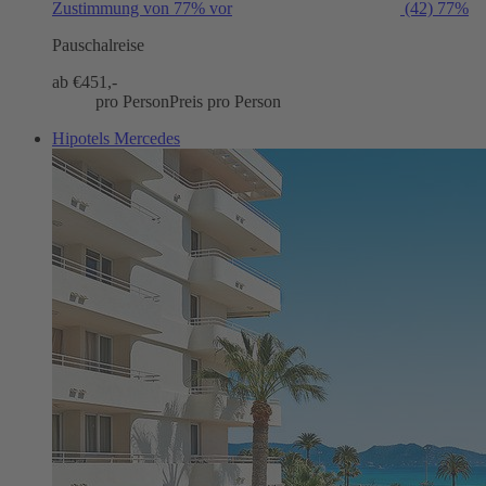
Zustimmung von 77% vor
(42)
77%
Pauschalreise
ab €
451,-
pro Person
Preis pro Person
Hipotels Mercedes