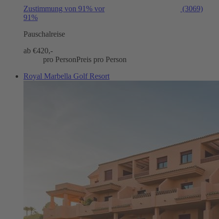
Zustimmung von 91% vor
(3069)
91%
Pauschalreise
ab €
420,-
pro Person
Preis pro Person
Royal Marbella Golf Resort