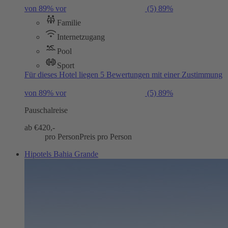
von 89% vor
(5)
89%
Familie
Internetzugang
Pool
Sport
Für dieses Hotel liegen 5 Bewertungen mit einer Zustimmung
von 89% vor
(5)
89%
Pauschalreise
ab €
420,-
pro Person
Preis pro Person
Hipotels Bahia Grande