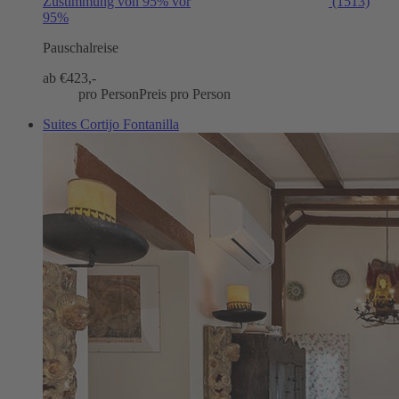
Zustimmung von 95% vor
(1513)
95%
Pauschalreise
ab €
423,-
pro Person
Preis pro Person
Suites Cortijo Fontanilla