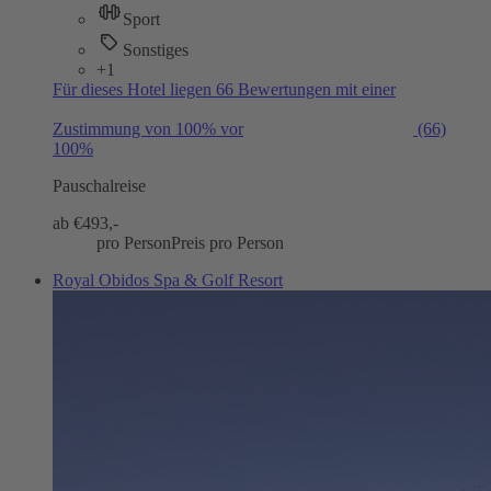
Sport
Sonstiges
+1
Für dieses Hotel liegen 66 Bewertungen mit einer
Zustimmung von 100% vor
(66)
100%
Pauschalreise
ab €
493,-
pro Person
Preis pro Person
Royal Obidos Spa & Golf Resort