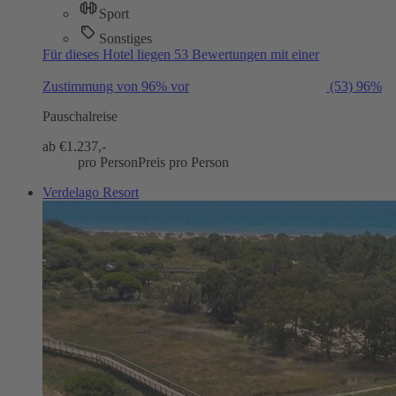
Sport
Sonstiges
Für dieses Hotel liegen 53 Bewertungen mit einer
Zustimmung von 96% vor
(53)
96%
Pauschalreise
ab €
1.237,-
pro Person
Preis pro Person
Verdelago Resort