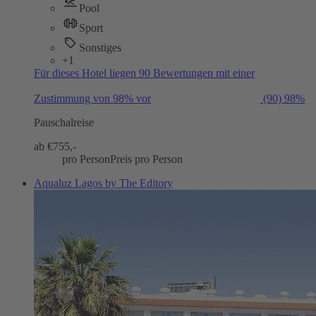
Pool
Sport
Sonstiges
+1
Für dieses Hotel liegen 90 Bewertungen mit einer
Zustimmung von 98% vor
(90)
98%
Pauschalreise
ab €
755,-
pro Person
Preis pro Person
Aqualuz Lagos by The Editory