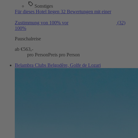
Sonstiges
Für dieses Hotel liegen 32 Bewertungen mit einer
Zustimmung von 100% vor
(32)
100%
Pauschalreise
ab €
563,-
pro Person
Preis pro Person
Belambra Clubs Belgodère, Golfe de Lozari