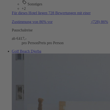
Sonstiges
+2
Für dieses Hotel liegen 728 Bewertungen mit einer
Zustimmung von 86% vor
(728)
86%
Pauschalreise
ab €
417,-
pro Person
Preis pro Person
Golf Beach Djerba