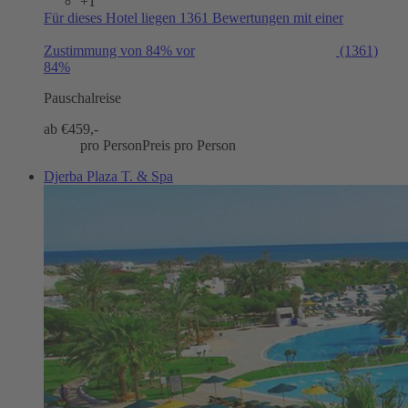
+1
Für dieses Hotel liegen 1361 Bewertungen mit einer
Zustimmung von 84% vor
(1361)
84%
Pauschalreise
ab €
459,-
pro Person
Preis pro Person
Djerba Plaza T. & Spa