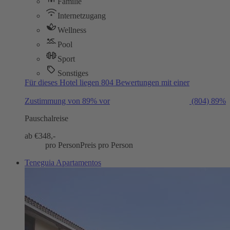
Familie
Internetzugang
Wellness
Pool
Sport
Sonstiges
Für dieses Hotel liegen 804 Bewertungen mit einer
Zustimmung von 89% vor
(804)
89%
Pauschalreise
ab €
348,-
pro Person
Preis pro Person
Teneguia Apartamentos