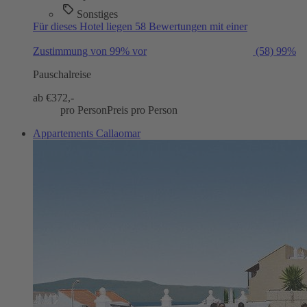
Sonstiges
Für dieses Hotel liegen 58 Bewertungen mit einer
Zustimmung von 99% vor
(58)
99%
Pauschalreise
ab €
372,-
pro Person
Preis pro Person
Appartements Callaomar