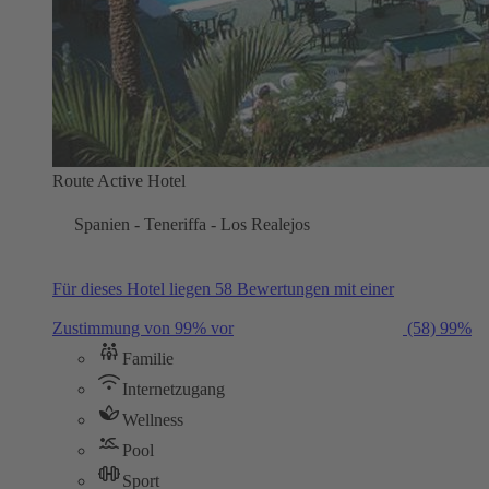
Route Active Hotel
Spanien - Teneriffa - Los Realejos
Für dieses Hotel liegen 58 Bewertungen mit einer
Zustimmung von 99% vor
(58)
99%
Familie
Internetzugang
Wellness
Pool
Sport