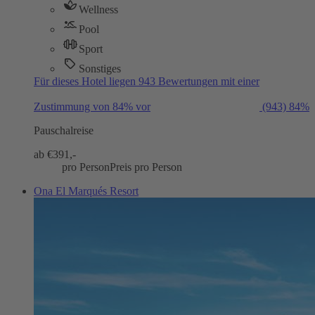
Wellness
Pool
Sport
Sonstiges
Für dieses Hotel liegen 943 Bewertungen mit einer
Zustimmung von 84% vor
(943)
84%
Pauschalreise
ab €
391,-
pro Person
Preis pro Person
Ona El Marqués Resort