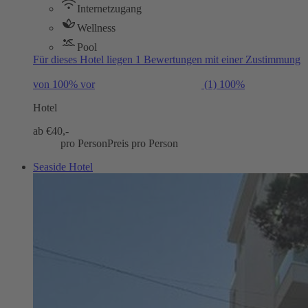
Internetzugang
Wellness
Pool
Für dieses Hotel liegen 1 Bewertungen mit einer Zustimmung
von 100% vor
(1)
100%
Hotel
ab €
40,-
pro Person
Preis pro Person
Seaside Hotel