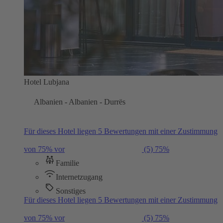
Hotel Lubjana
Albanien - Albanien - Durrës
Für dieses Hotel liegen 5 Bewertungen mit einer Zustimmung
von 75% vor
(5)
75%
Familie
Internetzugang
Sonstiges
Für dieses Hotel liegen 5 Bewertungen mit einer Zustimmung
von 75% vor
(5)
75%