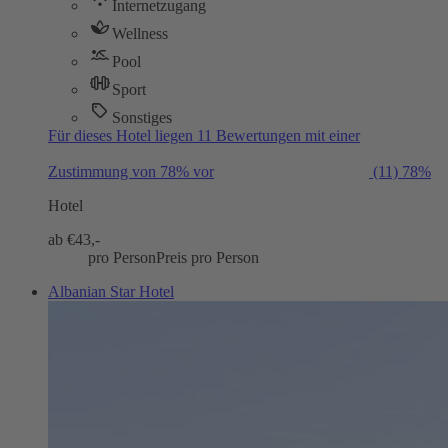
Internetzugang
Wellness
Pool
Sport
Sonstiges
Für dieses Hotel liegen 11 Bewertungen mit einer
Zustimmung von 78% vor
(11)
78%
Hotel
ab €
43,-
pro Person
Preis pro Person
Albanian Star Hotel