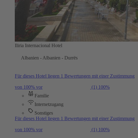
Iliria Internacional Hotel
Albanien - Albanien - Durrës
Für dieses Hotel liegen 1 Bewertungen mit einer Zustimmung
von 100% vor
(1)
100%
Familie
Internetzugang
Sonstiges
Für dieses Hotel liegen 1 Bewertungen mit einer Zustimmung
von 100% vor
(1)
100%