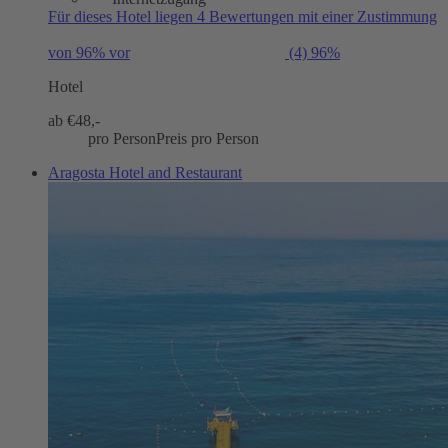
Für dieses Hotel liegen 4 Bewertungen mit einer Zustimmung
von 96% vor
(4)
96%
Hotel
ab €
48,-
pro Person
Preis pro Person
Aragosta Hotel and Restaurant