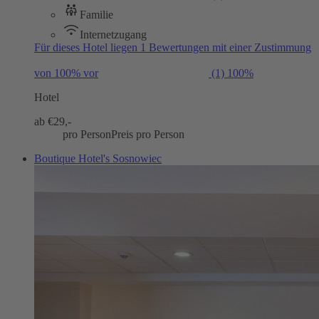
Familie
Internetzugang
Für dieses Hotel liegen 1 Bewertungen mit einer Zustimmung
von 100% vor
(1)
100%
Hotel
ab €
29,-
pro Person
Preis pro Person
Boutique Hotel's Sosnowiec