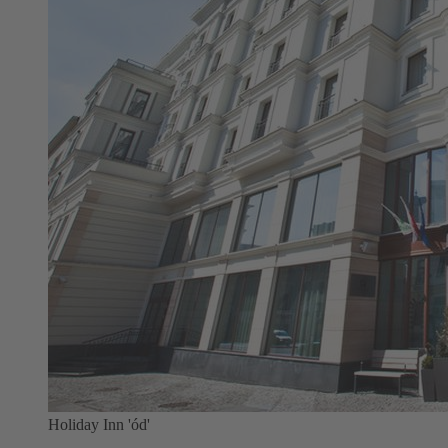
Holiday Inn 'ód'