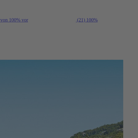
g von 100% vor
(21)
100%