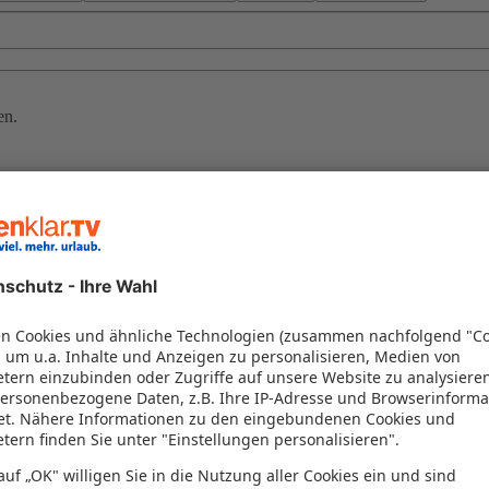
en.
en
len, die paradiesische Erholung versprechen. Lassen Sie sich von tür
r exklusive Resorts – die Inselwelt bietet für jeden Geschmack das pa