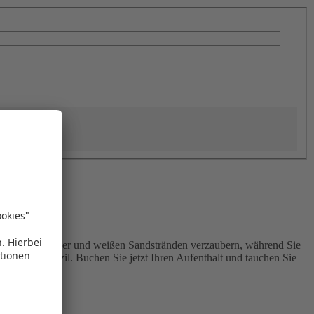
kisfarbenem Wasser und weißen Sandstränden verzaubern, während Sie
ssende Domizil. Buchen Sie jetzt Ihren Aufenthalt und tauchen Sie