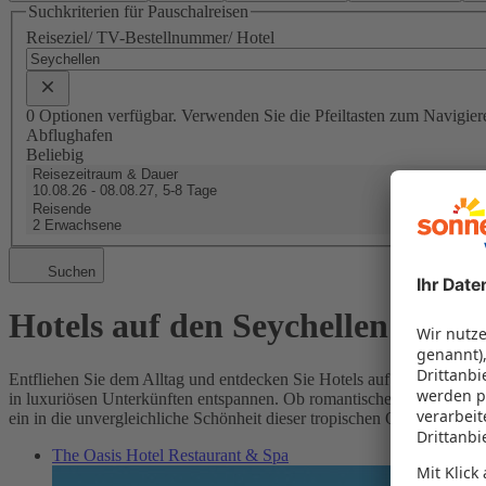
Suchkriterien für Pauschalreisen
Reiseziel/ TV-Bestellnummer/ Hotel
0 Optionen verfügbar. Verwenden Sie die Pfeiltasten zum Navigier
Abflughafen
Beliebig
Reisezeitraum & Dauer
10.08.26 - 08.08.27, 5-8 Tage
Reisende
2 Erwachsene
Suchen
Hotels auf den Seychellen buch
Entfliehen Sie dem Alltag und entdecken Sie Hotels auf den Seychel
in luxuriösen Unterkünften entspannen. Ob romantische Hideaways ode
ein in die unvergleichliche Schönheit dieser tropischen Oase!
The Oasis Hotel Restaurant & Spa