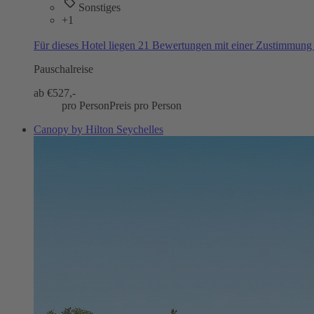
Sonstiges
+1
Für dieses Hotel liegen 21 Bewertungen mit einer Zustimmun
Pauschalreise
ab €
527,-
pro Person
Preis pro Person
Canopy by Hilton Seychelles