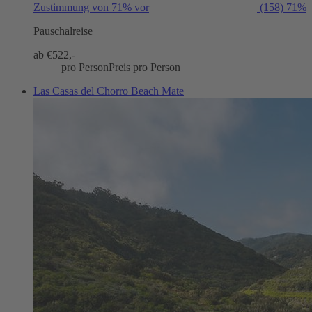
Zustimmung von 71% vor
(158)
71%
Pauschalreise
ab €
522,-
pro Person
Preis pro Person
Las Casas del Chorro Beach Mate