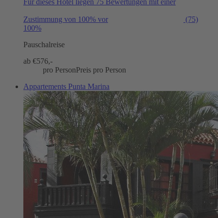
Für dieses Hotel liegen 75 Bewertungen mit einer
Zustimmung von 100% vor
(75)
100%
Pauschalreise
ab €
576,-
pro Person
Preis pro Person
Appartements Punta Marina