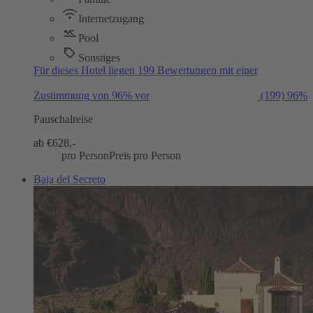
Internetzugang
Pool
Sonstiges
Für dieses Hotel liegen 199 Bewertungen mit einer
Zustimmung von 96% vor
(199)
96%
Pauschalreise
ab €
628,-
pro Person
Preis pro Person
Baja del Secreto