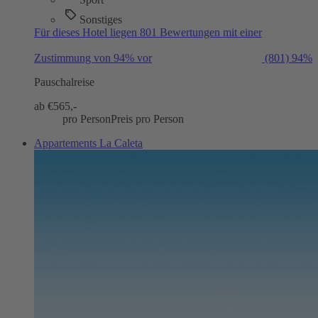
Sonstiges
Für dieses Hotel liegen 801 Bewertungen mit einer
Zustimmung von 94% vor
(801)
94%
Pauschalreise
ab €
565,-
pro Person
Preis pro Person
Appartements La Caleta