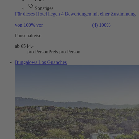
Sonstiges
Für dieses Hotel liegen 4 Bewertungen mit einer Zustimmung
von 100% vor
(4)
100%
Pauschalreise
ab €
544,-
pro Person
Preis pro Person
Bungalows Los Guanches