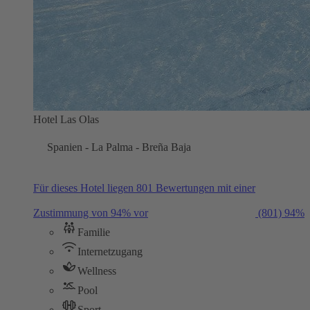
Hotel Las Olas
Spanien - La Palma - Breña Baja
Für dieses Hotel liegen 801 Bewertungen mit einer
Zustimmung von 94% vor
(801)
94%
Familie
Internetzugang
Wellness
Pool
Sport