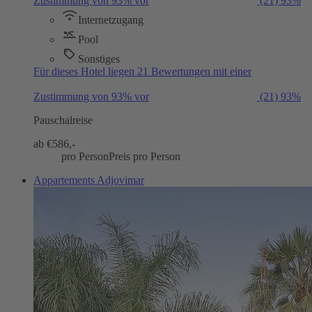
Zustimmung von 93% vor
(21)
93%
Internetzugang
Pool
Sonstiges
Für dieses Hotel liegen 21 Bewertungen mit einer
Zustimmung von 93% vor
(21)
93%
Pauschalreise
ab €
586,-
pro Person
Preis pro Person
Appartements Adjovimar