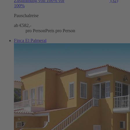
Zustimmung von 100% vor
(32)
100%
Pauschalreise
ab €
582,-
pro Person
Preis pro Person
Finca El Palmeral