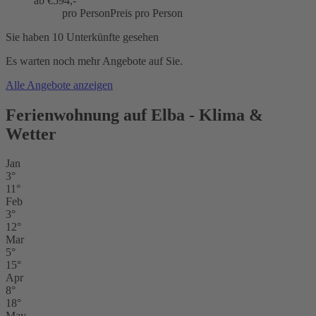
ab €
594,-
pro Person
Preis pro Person
Sie haben 10 Unterkünfte gesehen
Es warten noch mehr Angebote auf Sie.
Alle Angebote anzeigen
Ferienwohnung auf Elba - Klima &
Wetter
Jan
3°
11°
Feb
3°
12°
Mar
5°
15°
Apr
8°
18°
May