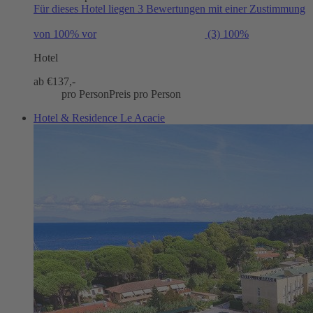
Für dieses Hotel liegen 3 Bewertungen mit einer Zustimmung
von 100% vor
(3)
100%
Hotel
ab €
137,-
pro Person
Preis pro Person
Hotel & Residence Le Acacie