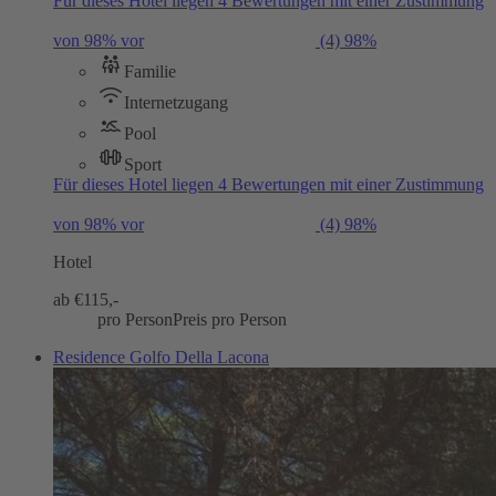
Für dieses Hotel liegen 4 Bewertungen mit einer Zustimmung
von 98% vor
(4)
98%
Familie
Internetzugang
Pool
Sport
Für dieses Hotel liegen 4 Bewertungen mit einer Zustimmung
von 98% vor
(4)
98%
Hotel
ab €
115,-
pro Person
Preis pro Person
Residence Golfo Della Lacona