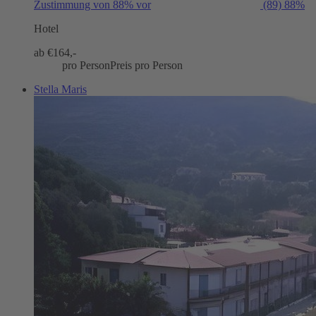
Zustimmung von 88% vor
(89)
88%
Hotel
ab €
164,-
pro Person
Preis pro Person
Stella Maris