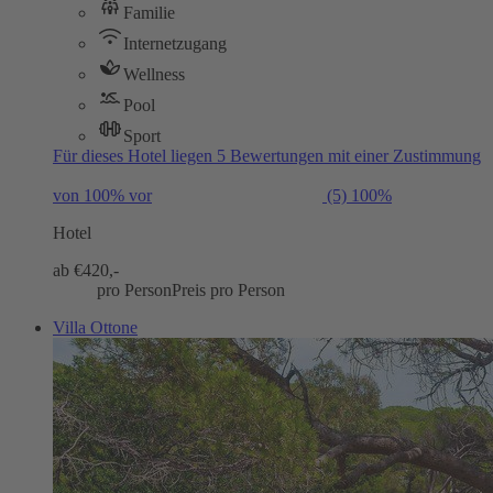
Familie
Internetzugang
Wellness
Pool
Sport
Für dieses Hotel liegen 5 Bewertungen mit einer Zustimmung
von 100% vor
(5)
100%
Hotel
ab €
420,-
pro Person
Preis pro Person
Villa Ottone