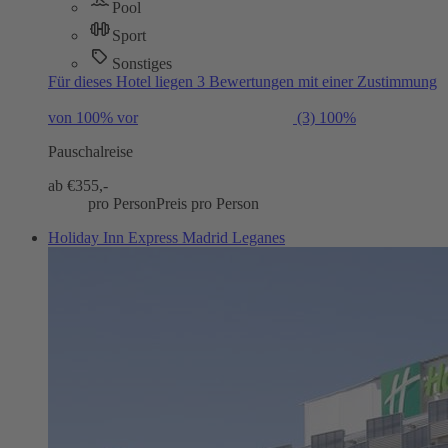
Pool
Sport
Sonstiges
Für dieses Hotel liegen 3 Bewertungen mit einer Zustimmung
von 100% vor
(3)
100%
Pauschalreise
ab €
355,-
pro Person
Preis pro Person
Holiday Inn Express Madrid Leganes