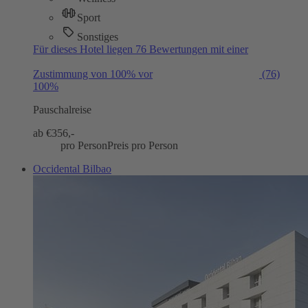
Sport
Sonstiges
Für dieses Hotel liegen 76 Bewertungen mit einer
Zustimmung von 100% vor
(76)
100%
Pauschalreise
ab €
356,-
pro Person
Preis pro Person
Occidental Bilbao