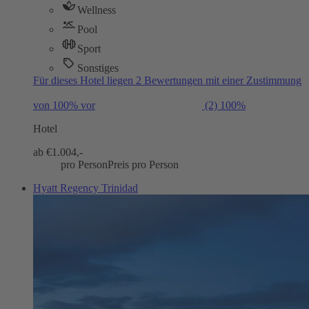
Wellness
Pool
Sport
Sonstiges
Für dieses Hotel liegen 2 Bewertungen mit einer Zustimmung
von 100% vor
(2)
100%
Hotel
ab €
1.004,-
pro Person
Preis pro Person
Hyatt Regency Trinidad