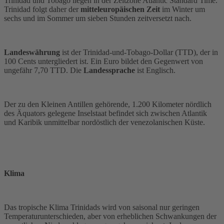
Trinidad und Tobago liegen in der Zeitzone Atlantic Standard Time.
Trinidad folgt daher der
mitteleuropäischen Zeit
im Winter um
sechs und im Sommer um sieben Stunden zeitversetzt nach.
Landeswährung
ist der Trinidad-und-Tobago-Dollar (TTD), der in
100 Cents untergliedert ist. Ein Euro bildet den Gegenwert von
ungefähr 7,70 TTD. Die
Landessprache
ist Englisch.
Der zu den Kleinen Antillen gehörende, 1.200 Kilometer nördlich
des Äquators gelegene Inselstaat befindet sich zwischen Atlantik
und Karibik unmittelbar nordöstlich der venezolanischen Küste.
Klima
Das tropische Klima Trinidads wird von saisonal nur geringen
Temperaturunterschieden, aber von erheblichen Schwankungen der