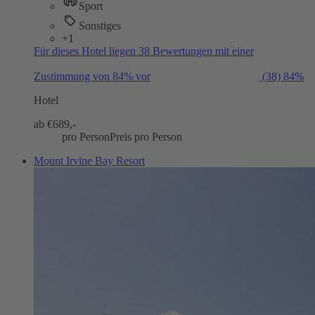
Sport
Sonstiges
+1
Für dieses Hotel liegen 38 Bewertungen mit einer
Zustimmung von 84% vor
(38)
84%
Hotel
ab €
689,-
pro Person
Preis pro Person
Mount Irvine Bay Resort