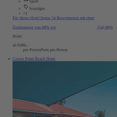
Sport
Sonstiges
+1
Für dieses Hotel liegen 54 Bewertungen mit einer
Zustimmung von 88% vor
(54)
88%
Hotel
ab €
486,-
pro Person
Preis pro Person
Crown Point Beach Hotel