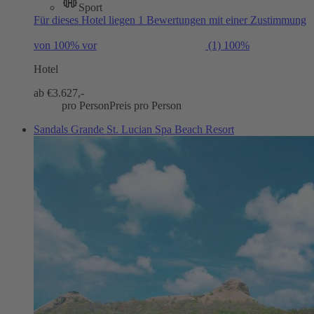
Sport
Für dieses Hotel liegen 1 Bewertungen mit einer Zustimmung
von 100% vor
(1)
100%
Hotel
ab €
3.627,-
pro Person
Preis pro Person
Sandals Grande St. Lucian Spa Beach Resort