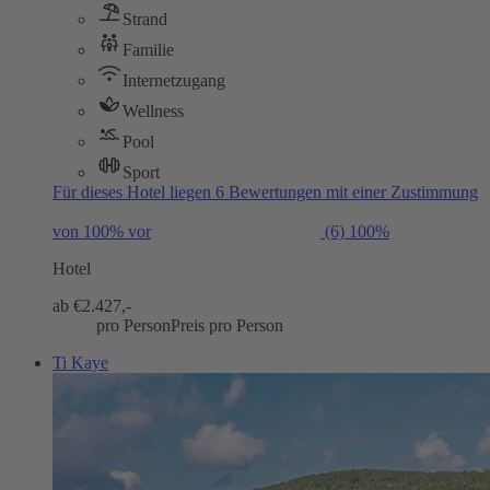
Strand
Familie
Internetzugang
Wellness
Pool
Sport
Für dieses Hotel liegen 6 Bewertungen mit einer Zustimmung
von 100% vor
(6)
100%
Hotel
ab €
2.427,-
pro Person
Preis pro Person
Ti Kaye