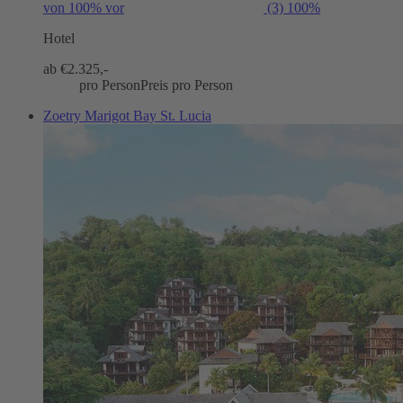
von 100% vor
(3)
100%
Hotel
ab €
2.325,-
pro Person
Preis pro Person
Zoetry Marigot Bay St. Lucia