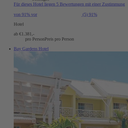
Für dieses Hotel liegen 5 Bewertungen mit einer Zustimmung
von 91% vor
(5)
91%
Hotel
ab €
1.381,-
pro Person
Preis pro Person
Bay Gardens Hotel