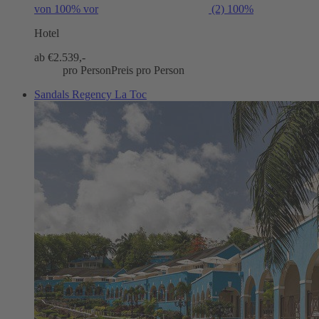
von 100% vor
(2)
100%
Hotel
ab €
2.539,-
pro Person
Preis pro Person
Sandals Regency La Toc