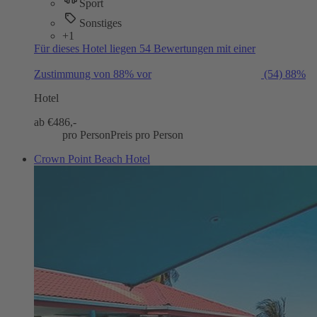
Sport
Sonstiges
+1
Für dieses Hotel liegen 54 Bewertungen mit einer
Zustimmung von 88% vor
(54)
88%
Hotel
ab €
486,-
pro Person
Preis pro Person
Crown Point Beach Hotel