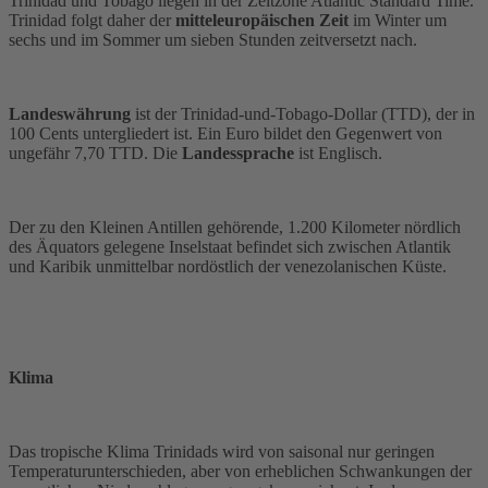
Trinidad und Tobago liegen in der Zeitzone Atlantic Standard Time.
Trinidad folgt daher der
mitteleuropäischen Zeit
im Winter um
sechs und im Sommer um sieben Stunden zeitversetzt nach.
Landeswährung
ist der Trinidad-und-Tobago-Dollar (TTD), der in
100 Cents untergliedert ist. Ein Euro bildet den Gegenwert von
ungefähr 7,70 TTD. Die
Landessprache
ist Englisch.
Der zu den Kleinen Antillen gehörende, 1.200 Kilometer nördlich
des Äquators gelegene Inselstaat befindet sich zwischen Atlantik
und Karibik unmittelbar nordöstlich der venezolanischen Küste.
Klima
Das tropische Klima Trinidads wird von saisonal nur geringen
Temperaturunterschieden, aber von erheblichen Schwankungen der