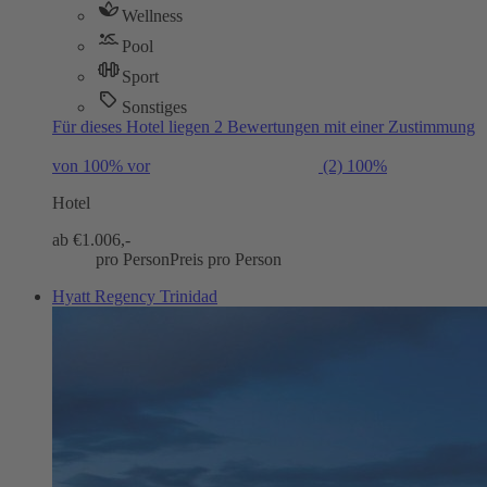
Wellness
Pool
Sport
Sonstiges
Für dieses Hotel liegen 2 Bewertungen mit einer Zustimmung
von 100% vor
(2)
100%
Hotel
ab €
1.006,-
pro Person
Preis pro Person
Hyatt Regency Trinidad