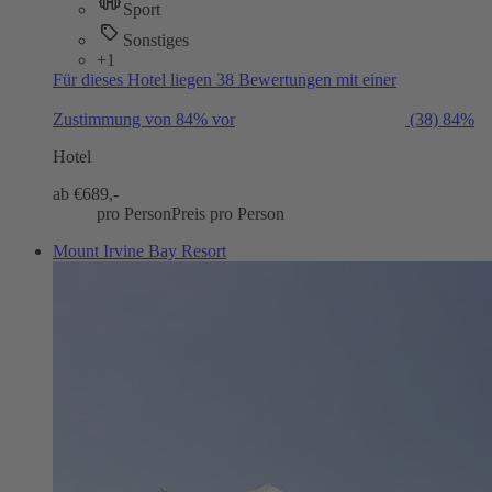
Sport
Sonstiges
+1
Für dieses Hotel liegen 38 Bewertungen mit einer
Zustimmung von 84% vor
(38)
84%
Hotel
ab €
689,-
pro Person
Preis pro Person
Mount Irvine Bay Resort