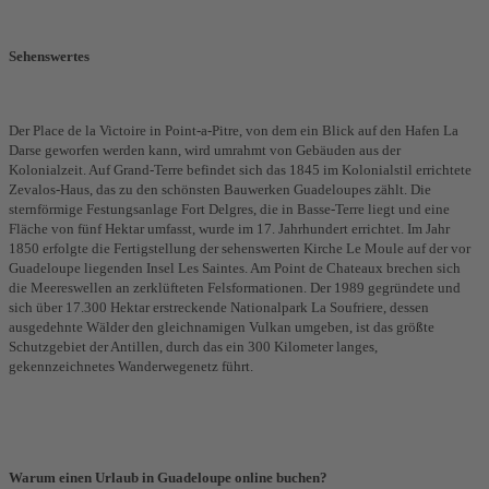
Sehenswertes
Der Place de la Victoire in Point-a-Pitre, von dem ein Blick auf den Hafen La
Darse geworfen werden kann, wird umrahmt von Gebäuden aus der
Kolonialzeit. Auf Grand-Terre befindet sich das 1845 im Kolonialstil errichtete
Zevalos-Haus, das zu den schönsten Bauwerken Guadeloupes zählt. Die
sternförmige Festungsanlage Fort Delgres, die in Basse-Terre liegt und eine
Fläche von fünf Hektar umfasst, wurde im 17. Jahrhundert errichtet. Im Jahr
1850 erfolgte die Fertigstellung der sehenswerten Kirche Le Moule auf der vor
Guadeloupe liegenden Insel Les Saintes. Am Point de Chateaux brechen sich
die Meereswellen an zerklüfteten Felsformationen. Der 1989 gegründete und
sich über 17.300 Hektar erstreckende Nationalpark La Soufriere, dessen
ausgedehnte Wälder den gleichnamigen Vulkan umgeben, ist das größte
Schutzgebiet der Antillen, durch das ein 300 Kilometer langes,
gekennzeichnetes Wanderwegenetz führt.
Warum einen Urlaub in Guadeloupe online buchen?