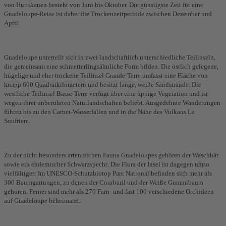
von Hurrikanen besteht von Juni bis Oktober. Die günstigste Zeit für eine
Guadeloupe-Reise ist daher die Trockenzeitperiode zwischen Dezember und
April.
Guadeloupe unterteilt sich in zwei landschaftlich unterschiedliche Teilinseln,
die gemeinsam eine schmetterlingsähnliche Form bilden. Die östlich gelegene,
hügelige und eher trockene Teilinsel Grande-Terre umfasst eine Fläche von
knapp 600 Quadratkilometern und besitzt lange, weiße Sandstrände. Die
westliche Teilinsel Basse-Terre verfügt über eine üppige Vegetation und ist
wegen ihrer unberührten Naturlandschaften beliebt. Ausgedehnte Wanderungen
führen bis zu den Carbet-Wasserfällen und in die Nähe des Vulkans La
Soufriere.
Zu der nicht besonders artenreichen Fauna Guadeloupes gehören der Waschbär
sowie ein endemischer Schwarzspecht. Die Flora der Insel ist dagegen umso
vielfältiger: Im UNESCO-Schutzbiotop Parc National befinden sich mehr als
300 Baumgattungen, zu denen der Courbaril und der Weiße Gummibaum
gehören. Ferner sind mehr als 270 Farn- und fast 100 verschiedene Orchideen
auf Guadeloupe beheimatet.