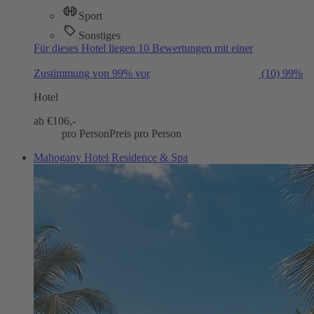
Sport
Sonstiges
Für dieses Hotel liegen 10 Bewertungen mit einer
Zustimmung von 99% vor
(10)
99%
Hotel
ab €
106,-
pro Person
Preis pro Person
Mahogany Hotel Residence & Spa