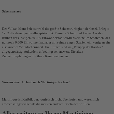
Sehenswertes
Der Vulkan Mont Pele ist wohl die größte Sehenswürdigkeit der Insel. Er legte
1902 die damalige Inselhauptstadt St. Pierre in Schutt und Asche. Aus den
Ruinen der einstigen 30.000 Einwohnerstadt erwuchs ein neues Städtchen, das
nur noch 6.000 Einwohner hat, aber mit seinen engen Straßen ein wenig an ein
elsässisches Weindorf erinnert. Die Ruinen sind im „Pompeji der Karibik“
allgegenwärtig. Außerdem unbedingt sehenswert: Die alten
Zuckerrohrplantagen mit ihren Rumbrennereien.
Warum einen Urlaub nach Martinique buchen?
Martinique ist Karibik pur, touristisch nicht überlaufen und wesentlich
abwechslungsreicher als die meisten anderen Inseln der Antillen.
Alles weitere zu Ihrem Martinique