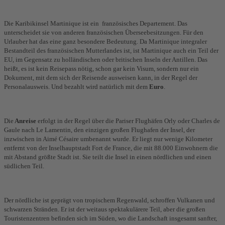
Die Karibikinsel Martinique ist ein
französisches Departement. Das
unterscheidet sie von anderen französischen Überseebesitzungen. Für den
Urlauber hat das eine ganz besondere Bedeutung. Da Martinique integraler
Bestandteil des französischen Mutterlandes ist, ist Martinique auch ein Teil der
EU,
im Gegensatz zu
holländischen oder britischen Inseln der Antillen. Das
heißt, es ist kein Reisepass nötig, schon gar kein Visum, sondern nur ein
Dokument, mit dem sich der Reisende ausweisen kann, in der Regel der
Personalausweis. Und bezahlt wird natürlich mit dem
Euro
.
Die
Anreise
erfolgt in der Regel über die Pariser Flughäfen Orly oder Charles de
Gaule nach Le Lamentin, den einzigen großen Flughafen der Insel, der
inzwischen in Aimé Césaire umbenannt wurde. Er liegt nur wenige Kilometer
entfernt von der Inselhauptstadt Fort de France, die mit 88.000 Einwohnern die
mit Abstand größte Stadt ist. Sie teilt die Insel in einen nördlichen und einen
südlichen Teil.
Der nördliche ist geprägt von tropischem Regenwald, schroffen Vulkanen und
schwarzen Stränden. Er ist der weitaus spektakulärere Teil, aber die großen
Touristenzentren befinden sich im Süden, wo die Landschaft insgesamt sanfter,