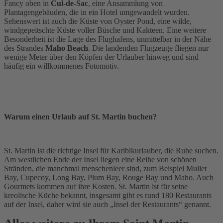
Fancy oben in
Cul-de-Sac
, eine Ansammlung von
Plantagengebäuden, die in ein Hotel umgewandelt wurden.
Sehenswert ist auch die Küste von Oyster Pond, eine wilde,
windgepeitschte Küste voller Büsche und Kakteen. Eine weitere
Besonderheit ist die Lage des Flughafens, unmittelbar in der Nähe
des Strandes
Maho Beach
. Die landenden Flugzeuge fliegen nur
wenige Meter über den Köpfen der Urlauber hinweg und sind
häufig ein willkommenes Fotomotiv.
Warum einen Urlaub auf St. Martin buchen?
St. Martin ist die richtige Insel für Karibikurlauber, die Ruhe suchen.
Am westlichen Ende der Insel liegen eine Reihe von schönen
Stränden, die manchmal menschenleer sind, zum Beispiel Mullet
Bay, Cupecoy, Long Bay, Plum Bay, Rouge Bay und Maho. Auch
Gourmets kommen auf ihre Kosten. St. Martin ist für seine
kreolische Küche bekannt, insgesamt gibt es rund 180 Restaurants
auf der Insel, daher wird sie auch „Insel der Restaurants“ genannt.