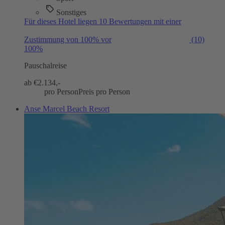
Sonstiges
Für dieses Hotel liegen 10 Bewertungen mit einer
Zustimmung von 100% vor
(10)
100%
Pauschalreise
ab €
2.134,-
pro Person
Preis pro Person
Anse Marcel Beach Resort