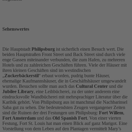
Sehenswertes
Die Hauptstadt
Philipsburg
ist sicherlich einen Besuch wert. Die
beiden Hauptstraßen Front Street und Back Street sind durch viele
enge Gassen miteinander verbunden, die zum Hafen, zu mehreren
Hotels und zu zahlreichen Geschäften führen. Viele der Häuser mit
ihren kleinen Geschäften sind im westindischen
„
Zuckerbäckerstil
“ erbaut worden, pudrig bunte Häuser,
ehemalige Kaufmannshäuser, die in Geschäftshäuser umgewandelt
wurden. Besuchen sollte man auch das
Cultural Center
und die
Jubilee Library
, eine Leihbücherei, zu der unter anderem eine
eindrucksvolle Wandbücherei mit mehrsprachiger Literatur über die
Karibik gehört. Von Philipsburg aus ist manchmal die Nachbarinsel
Saba gut zu sehen. Die bedeutendsten Zeugen vergangener Zeiten
sind die Ruinen der drei Festungen um Philipsburg:
Fort Willem
,
Fort Amsterdam
und das
Old Spanish Fort
. Von einer vierten
Festung, Fort St. Louis hat man einen Blick auf ganz Marigot. Eine
Vorstellung von dem Leben auf den Plantagen vermittelt Mary’s