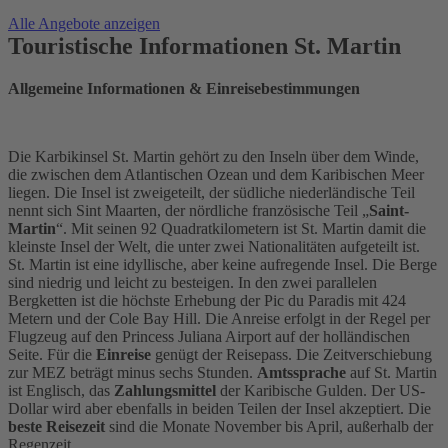
Alle Angebote anzeigen
Touristische Informationen St. Martin
Allgemeine Informationen & Einreisebestimmungen
Die Karbikinsel St. Martin gehört zu den Inseln über dem Winde,
die zwischen dem Atlantischen Ozean und dem Karibischen Meer
liegen. Die Insel ist zweigeteilt, der südliche niederländische Teil
nennt sich Sint Maarten, der nördliche französische Teil „
Saint-
Martin
“. Mit seinen 92 Quadratkilometern ist St. Martin damit die
kleinste Insel der Welt, die unter zwei Nationalitäten aufgeteilt ist.
St. Martin ist eine idyllische, aber keine aufregende Insel. Die Berge
sind niedrig und leicht zu besteigen. In den zwei parallelen
Bergketten ist die höchste Erhebung der Pic du Paradis mit 424
Metern und der Cole Bay Hill. Die Anreise erfolgt in der Regel per
Flugzeug auf den Princess Juliana Airport auf der holländischen
Seite. Für die
Einreise
genügt der Reisepass. Die Zeitverschiebung
zur MEZ beträgt minus sechs Stunden.
Amtssprache
auf St. Martin
ist Englisch, das
Zahlungsmittel
der Karibische Gulden. Der US-
Dollar wird aber ebenfalls in beiden Teilen der Insel akzeptiert. Die
beste Reisezeit
sind die Monate November bis April, außerhalb der
Regenzeit.