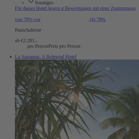
Sonstiges
Für dieses Hotel liegen 4 Bewertungen mit einer Zustimmung
von 78% vor
(4)
78%
Pauschalreise
ab €
2.281,-
pro Person
Preis pro Person
La Samanna, A Belmond Hotel