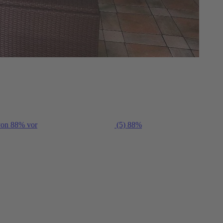
 von 88% vor
(5)
88%