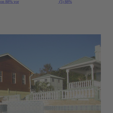
 von 88% vor
(5)
88%