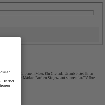
gen und türkisfarbenem Meer. Ein Grenada Urlaub bietet Ihnen
nden Sie bunte Märkte. Buchen Sie jetzt auf sonnenklar.TV Ihre