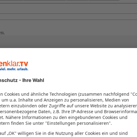
en.
n
 Gewürzinsel lockt mit puderweißen Stränden, duftenden Muskatplanta
olische Küche in St. George’s. Entspannen Sie unter Palmen oder erku