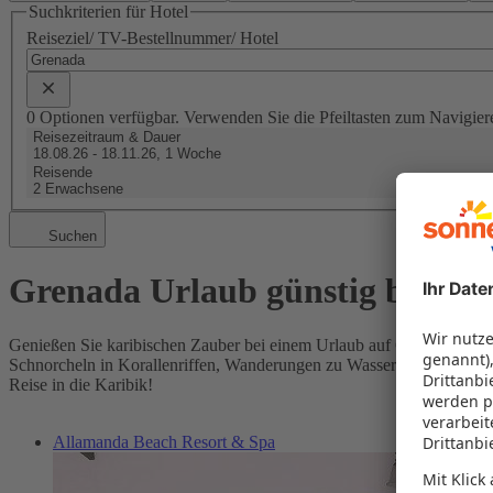
Suchkriterien für Hotel
Reiseziel/ TV-Bestellnummer/ Hotel
0 Optionen verfügbar. Verwenden Sie die Pfeiltasten zum Navigier
Reisezeitraum & Dauer
18.08.26 - 18.11.26, 1 Woche
Reisende
2 Erwachsene
Suchen
Grenada Urlaub günstig buche
Genießen Sie karibischen Zauber bei einem Urlaub auf Grenada! Die
Schnorcheln in Korallenriffen, Wanderungen zu Wasserfällen oder kre
Reise in die Karibik!
Allamanda Beach Resort & Spa